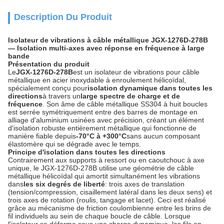
Description Du Produit
Isolateur de vibrations à câble métallique JGX-1276D-278B
— Isolation multi-axes avec réponse en fréquence à large
bande
Présentation du produit
Le
JGX-1276D-278B
est un isolateur de vibrations pour câble
métallique en acier inoxydable à enroulement hélicoïdal,
spécialement conçu pour
isolation dynamique dans toutes les
directions
à travers un
large spectre de charge et de
fréquence
. Son âme de câble métallique SS304 à huit boucles
est serrée symétriquement entre des barres de montage en
alliage d'aluminium usinées avec précision, créant un élément
d'isolation robuste entièrement métallique qui fonctionne de
manière fiable depuis
-70°C à +300°C
sans aucun composant
élastomère qui se dégrade avec le temps.
Principe d'isolation dans toutes les directions
Contrairement aux supports à ressort ou en caoutchouc à axe
unique, le JGX-1276D-278B utilise une géométrie de câble
métallique hélicoïdal qui amortit simultanément les vibrations
dans
les six degrés de liberté
: trois axes de translation
(tension/compression, cisaillement latéral dans les deux sens) et
trois axes de rotation (roulis, tangage et lacet). Ceci est réalisé
grâce au mécanisme de friction coulombienne entre les brins de
fil individuels au sein de chaque boucle de câble. Lorsque