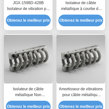
JGX-1598D-428B
Isolateur de câble
Isolateur de vibration par
métallique à courbe de
câble de fil de fer
rigidité Non linéaire,
Obtenez le meilleur prix
Montage d'isolation en
Obtenez le meilleur prix
support entièrement
acier inoxydable résistant
métallique écologique
au lavage chimique
JGX-2228D-665B pour
équipement industriel
Isolateur de câble
Amortisseur de vibrations
métallique Non
pour câble métallique
magnétique cem-safe
JGX-2228D-860B en
Obtenez le meilleur prix
JGX-2228D-665B,
Obtenez le meilleur prix
acier inoxydable, longue