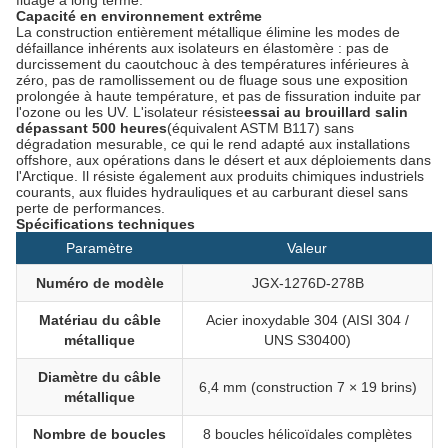
fluage à long terme.
Capacité en environnement extrême
La construction entièrement métallique élimine les modes de
défaillance inhérents aux isolateurs en élastomère : pas de
durcissement du caoutchouc à des températures inférieures à
zéro, pas de ramollissement ou de fluage sous une exposition
prolongée à haute température, et pas de fissuration induite par
l'ozone ou les UV. L'isolateur résiste
essai au brouillard salin
dépassant 500 heures
(équivalent ASTM B117) sans
dégradation mesurable, ce qui le rend adapté aux installations
offshore, aux opérations dans le désert et aux déploiements dans
l'Arctique. Il résiste également aux produits chimiques industriels
courants, aux fluides hydrauliques et au carburant diesel sans
perte de performances.
Spécifications techniques
Paramètre
Valeur
Numéro de modèle
JGX-1276D-278B
Matériau du câble
Acier inoxydable 304 (AISI 304 /
métallique
UNS S30400)
Diamètre du câble
6,4 mm (construction 7 × 19 brins)
métallique
Nombre de boucles
8 boucles hélicoïdales complètes