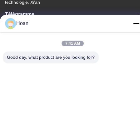
technologie, Xi'an
Télégramme
86--18740357801
Hoan
7:41 AM
Good day, what product are you looking for?
Chine Bonne qualité Amortisseur de vibration de câble métallique
Le fournisseur. 2024-2026 Xi'an Hoan Microwave Co., Ltd. . Tous
droits réservés.
Politique de confidentialité
|
Plan du site