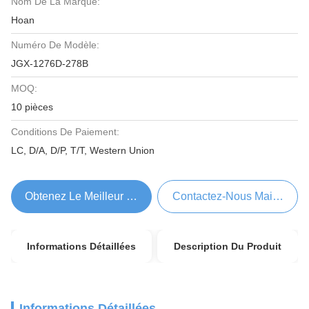
Nom De La Marque:
Hoan
Numéro De Modèle:
JGX-1276D-278B
MOQ:
10 pièces
Conditions De Paiement:
LC, D/A, D/P, T/T, Western Union
Obtenez Le Meilleur Prix
Contactez-Nous Maintenant
Informations Détaillées
Description Du Produit
Informations Détaillées