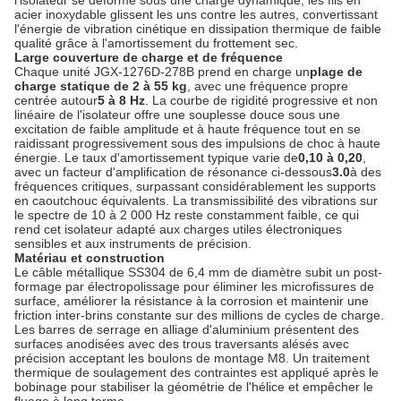
l'isolateur se déforme sous une charge dynamique, les fils en
acier inoxydable glissent les uns contre les autres, convertissant
l'énergie de vibration cinétique en dissipation thermique de faible
qualité grâce à l'amortissement du frottement sec.
Large couverture de charge et de fréquence
Chaque unité JGX-1276D-278B prend en charge un
plage de
charge statique de 2 à 55 kg
, avec une fréquence propre
centrée autour
5 à 8 Hz
. La courbe de rigidité progressive et non
linéaire de l'isolateur offre une souplesse douce sous une
excitation de faible amplitude et à haute fréquence tout en se
raidissant progressivement sous des impulsions de choc à haute
énergie. Le taux d'amortissement typique varie de
0,10 à 0,20
,
avec un facteur d'amplification de résonance ci-dessous
3.0
à des
fréquences critiques, surpassant considérablement les supports
en caoutchouc équivalents. La transmissibilité des vibrations sur
le spectre de 10 à 2 000 Hz reste constamment faible, ce qui
rend cet isolateur adapté aux charges utiles électroniques
sensibles et aux instruments de précision.
Matériau et construction
Le câble métallique SS304 de 6,4 mm de diamètre subit un post-
formage par électropolissage pour éliminer les microfissures de
surface, améliorer la résistance à la corrosion et maintenir une
friction inter-brins constante sur des millions de cycles de charge.
Les barres de serrage en alliage d'aluminium présentent des
surfaces anodisées avec des trous traversants alésés avec
précision acceptant les boulons de montage M8. Un traitement
thermique de soulagement des contraintes est appliqué après le
bobinage pour stabiliser la géométrie de l'hélice et empêcher le