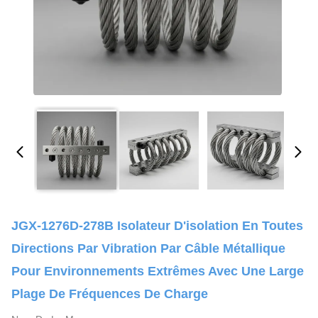
JGX-1276D-278B Isolateur D'isolation En Toutes
Directions Par Vibration Par Câble Métallique
Pour Environnements Extrêmes Avec Une Large
Plage De Fréquences De Charge