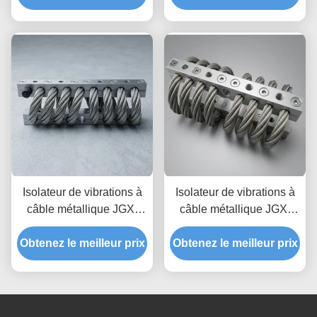
support de Dissipation
durée de vie, amortisseur
des chocs transitoires
industriel
pour l'électronique de
précision
Isolateur de vibrations à
Isolateur de vibrations à
câble métallique JGX-
câble métallique JGX-
2228D-860B, prototypage
1598D-515B offrant une
Obtenez le meilleur prix
rapide, assemblage
Obtenez le meilleur prix
capacité de charge
rapide, support antichoc
évolutive et une isolation
personnalisable
du bruit solidien