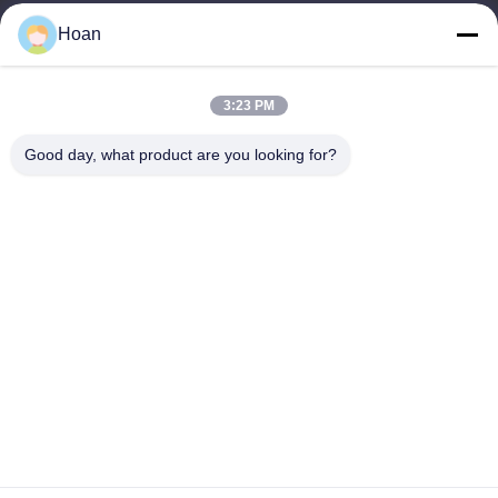
Hoan
Notre adresse
Adresse de l'entreprise
3:23 PM
F7, bâtiment 2, parc industriel Xinkai, rue Jinye 2, zone de haute
technologie, Xi'an
Good day, what product are you looking for?
Adresse de l'usine
F7, bâtiment 2, parc industriel Xinkai, rue Jinye 2, zone de haute
technologie, Xi'an
Télégramme
86--18740357801
Chine Bonne qualité Amortisseur de vibration de câble métallique
Le fournisseur. 2024-2026 Xi'an Hoan Microwave Co., Ltd. . Tous
droits réservés.