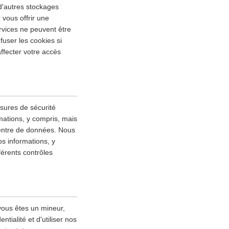
 d'autres stockages
 vous offrir une
rvices ne peuvent être
fuser les cookies si
ffecter votre accès
esures de sécurité
mations, y compris, mais
 centre de données. Nous
s informations, y
fférents contrôles
vous êtes un mineur,
tialité et d'utiliser nos