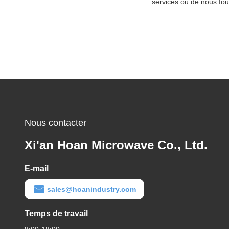
services ou de nous fou
Nous contacter
Xi'an Hoan Microwave Co., Ltd.
E-mail
sales@hoanindustry.com
Temps de travail