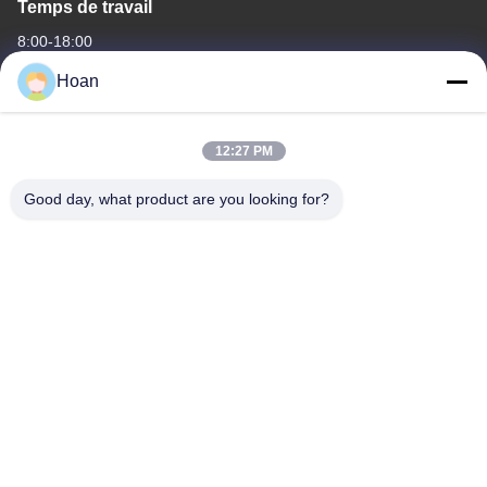
Temps de travail
8:00-18:00
Hoan
Notre adresse
Adresse de l'entreprise
12:27 PM
F7, bâtiment 2, parc industriel Xinkai, rue Jinye 2, zone de haute
technologie, Xi'an
Good day, what product are you looking for?
Adresse de l'usine
F7, bâtiment 2, parc industriel Xinkai, rue Jinye 2, zone de haute
technologie, Xi'an
Télégramme
86--18740357801
Chine Bonne qualité Amortisseur de vibration de câble métallique