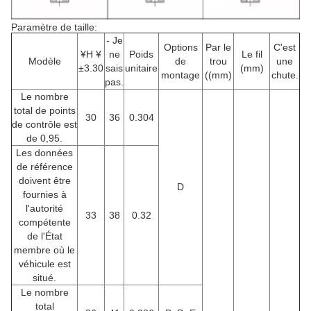
Paramètre de taille:
- Je
Options
Par le
C'est
¥H ¥
ne
Poids
Le fil
Modèle
de
trou
une
±3.30
sais
unitaire
(mm)
montage
((mm)
chute.
pas.
Le nombre
total de points
30
36
0.304
de contrôle est
de 0,95.
Les données
de référence
doivent être
D
fournies à
l'autorité
33
38
0.32
compétente
de l'État
membre où le
véhicule est
situé.
Le nombre
total