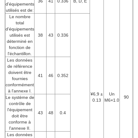
36
41
0.336
B, D, E
d'équipements
utilisés est de:
Le nombre
total
d'équipements
utilisés est
38
43
0.336
déterminé en
fonction de
l'échantillon.
Les données
de référence
doivent être
41
46
0.352
fournies
conformément
à l'annexe I.
¥6,9 ±
Un
90
Le système de
0.13
M6×1.0
contrôle de
l'équipement
43
48
0.4
doit être
conforme à
l'annexe II.
Les données