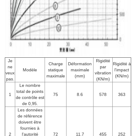
Je
Rigidité
Charge
Déformation
Rigidité à
ne
par
Modèle
statique
maximale
l'impact
veux
vibration
maximale
(mm)
(KN/m)
pas.
(KN/m)
Le nombre
total de points
1
75
8.6
578
363
de contrôle est
de 0,95.
Les données
de référence
doivent être
fournies à
2
l'autorité
72
11.7
455
252