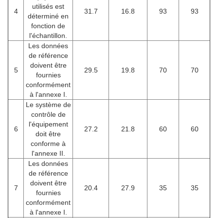
utilisés est
4
31.7
16.8
93
93
déterminé en
fonction de
l'échantillon.
Les données
de référence
doivent être
5
29.5
19.8
70
70
fournies
conformément
à l'annexe I.
Le système de
contrôle de
l'équipement
6
27.2
21.8
60
60
doit être
conforme à
l'annexe II.
Les données
de référence
doivent être
7
20.4
27.9
35
35
fournies
conformément
à l'annexe I.