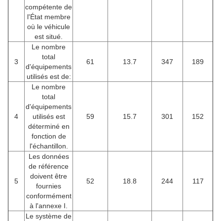
compétente de
l'État membre
où le véhicule
est situé.
Le nombre
total
3
61
13.7
347
189
d'équipements
utilisés est de:
Le nombre
total
d'équipements
4
utilisés est
59
15.7
301
152
déterminé en
fonction de
l'échantillon.
Les données
de référence
doivent être
5
52
18.8
244
117
fournies
conformément
à l'annexe I.
Le système de