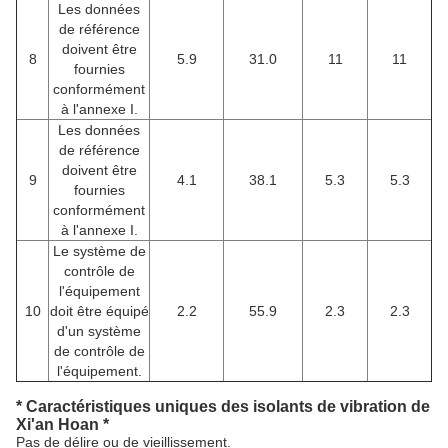
Les données
de référence
doivent être
8
5.9
31.0
11
11
fournies
conformément
à l'annexe I.
Les données
de référence
doivent être
9
4.1
38.1
5.3
5.3
fournies
conformément
à l'annexe I.
Le système de
contrôle de
l'équipement
10
doit être équipé
2.2
55.9
2.3
2.3
d'un système
de contrôle de
l'équipement.
* Caractéristiques uniques des isolants de vibration de
Xi'an Hoan *
Pas de délire ou de vieillissement.