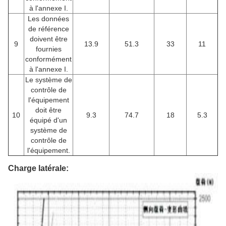
à l'annexe I.
Les données
de référence
doivent être
9
13.9
51.3
33
11
fournies
conformément
à l'annexe I.
Le système de
contrôle de
l'équipement
doit être
10
9.3
74.7
18
5.3
équipé d'un
système de
contrôle de
l'équipement.
Charge latérale: