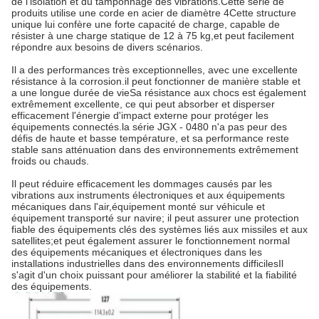
de l'isolation et du tamponnage des vibrations.Cette série de
produits utilise une corde en acier de diamètre 4Cette structure
unique lui confère une forte capacité de charge, capable de
résister à une charge statique de 12 à 75 kg,et peut facilement
répondre aux besoins de divers scénarios.
Il a des performances très exceptionnelles, avec une excellente
résistance à la corrosion.il peut fonctionner de manière stable et
a une longue durée de vieSa résistance aux chocs est également
extrêmement excellente, ce qui peut absorber et disperser
efficacement l'énergie d'impact externe pour protéger les
équipements connectés.la série JGX - 0480 n'a pas peur des
défis de haute et basse température, et sa performance reste
stable sans atténuation dans des environnements extrêmement
froids ou chauds.
Il peut réduire efficacement les dommages causés par les
vibrations aux instruments électroniques et aux équipements
mécaniques dans l'air,équipement monté sur véhicule et
équipement transporté sur navire; il peut assurer une protection
fiable des équipements clés des systèmes liés aux missiles et aux
satellites;et peut également assurer le fonctionnement normal
des équipements mécaniques et électroniques dans les
installations industrielles dans des environnements difficilesIl
s'agit d'un choix puissant pour améliorer la stabilité et la fiabilité
des équipements.