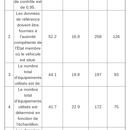
de contrôle est
de 0,95.
Les données
de référence
doivent être
fournies à
2
l'autorité
52.2
16.8
258
126
compétente de
l'État membre
où le véhicule
est situé.
Le nombre
total
3
44.1
19.8
197
93
d'équipements
utilisés est de:
Le nombre
total
d'équipements
4
utilisés est
41.7
22.9
172
75
déterminé en
fonction de
l'échantillon.