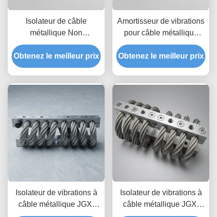
Isolateur de câble
Amortisseur de vibrations
métallique Non
pour câble métallique
magnétique cem-safe
JGX-2228D-860B en
Obtenez le meilleur prix
JGX-2228D-665B,
Obtenez le meilleur prix
acier inoxydable, longue
support de Dissipation
durée de vie, amortisseur
des chocs transitoires
industriel
pour l'électronique de
précision
Isolateur de vibrations à
Isolateur de vibrations à
câble métallique JGX-
câble métallique JGX-
2228D-860B, prototypage
1598D-515B offrant une