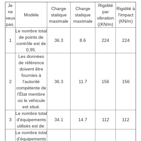
Je
Rigidité
Charge
Charge
Rigidité à
ne
par
Modèle
statique
statique
l'impact
veux
vibration
maximale
maximale
(KN/m)
pas.
((KN/m)
Le nombre total
de points de
1
36.3
8.6
224
224
contrôle est de
0,95.
Les données
de référence
doivent être
fournies à
2
l'autorité
36.3
11.7
156
156
compétente de
l'État membre
où le véhicule
est situé.
Le nombre total
3
d'équipements
34.1
14.7
112
112
utilisés est de:
Le nombre total
d'équipements