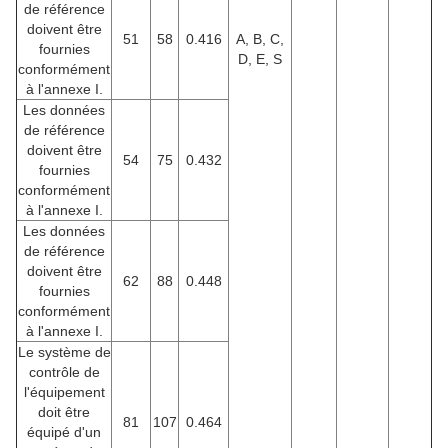
de référence
doivent être
51
58
0.416
A, B, C,
fournies
D, E, S
conformément
à l'annexe I.
Les données
de référence
doivent être
54
75
0.432
fournies
conformément
à l'annexe I.
Les données
de référence
doivent être
62
88
0.448
fournies
conformément
à l'annexe I.
Le système de
contrôle de
l'équipement
doit être
81
107
0.464
équipé d'un