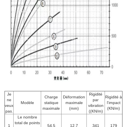
Je
Rigidité
Charge
Déformation
Rigidité à
ne
par
Modèle
statique
maximale
l'impact
veux
vibration
maximale
(mm)
(KN/m)
pas.
((KN/m)
Le nombre
total de points
1
54.5
12.7
341
179