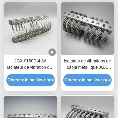
JGX-0160D-4.8A
Isolateur de vibrations de
Isolateur de vibration des
câble métallique JGX-
câbles maritimes en mer,
1598D-428B,
montage de choc en acier
Obtenez le meilleur prix
amortissement par friction
Obtenez le meilleur prix
inoxydable sans
sans huile, sans fluage,
maintenance
pour la protection du
transport