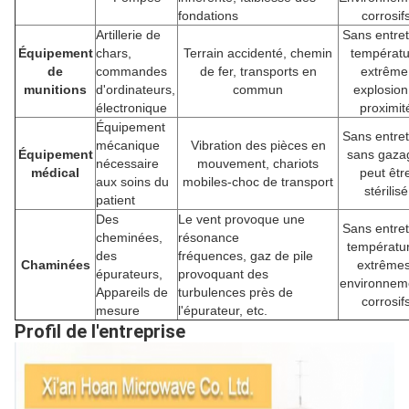
fondations
corrosif
Artillerie de
Sans entret
Équipement
chars,
Terrain accidenté, chemin
températu
de
commandes
de fer, transports en
extrême
munitions
d'ordinateurs,
commun
explosion
électronique
proximit
Équipement
Sans entret
mécanique
Vibration des pièces en
Équipement
sans gaza
nécessaire
mouvement, chariots
médical
peut êtr
aux soins du
mobiles-choc de transport
stérilisé
patient
Des
Le vent provoque une
Sans entret
cheminées,
résonance
températu
des
fréquences, gaz de pile
Chaminées
extrêmes
épurateurs,
provoquant des
environnem
Appareils de
turbulences près de
corrosif
mesure
l'épurateur, etc.
Profil de l'entreprise