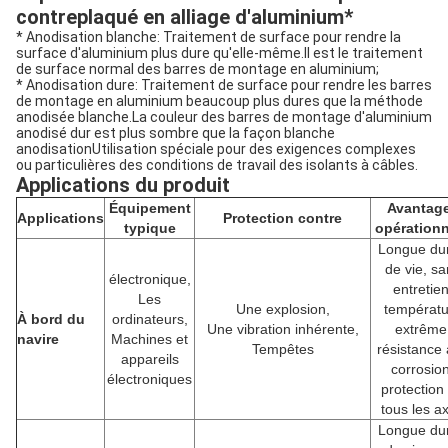
contreplaqué en alliage d'aluminium
*
* Anodisation blanche: Traitement de surface pour rendre la
surface d'aluminium plus dure qu'elle-même.Il est le traitement
de surface normal des barres de montage en aluminium;
* Anodisation dure: Traitement de surface pour rendre les barres
de montage en aluminium beaucoup plus dures que la méthode
anodisée blanche.La couleur des barres de montage d'aluminium
anodisé dur est plus sombre que la façon blanche
anodisationUtilisation spéciale pour des exigences complexes
ou particulières des conditions de travail des isolants à câbles.
Applications du produit
Équipement
Avantag
Applications
Protection contre
typique
opération
Longue du
de vie, sa
électronique,
entretien
Les
Une explosion,
températu
À bord du
ordinateurs,
Une vibration inhérente,
extrême
navire
Machines et
Tempêtes
résistance 
appareils
corrosion
électroniques
protection
tous les a
Longue du