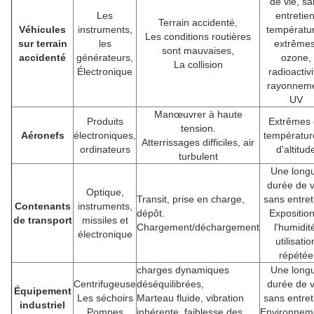
de vie, sa
Les
entretien
Terrain accidenté,
Véhicules
instruments,
températu
Les conditions routières
sur terrain
les
extrêmes
sont mauvaises,
accidenté
générateurs,
ozone,
La collision
Électronique
radioactivi
rayonnem
UV
Manœuvrer à haute
Produits
Extrêmes 
tension.
Aéronefs
électroniques,
températur
Atterrissages difficiles, air
ordinateurs
d'altitud
turbulent
Une long
durée de v
Optique,
Transit, prise en charge,
sans entret
Contenants
instruments,
dépôt.
Expositio
de transport
missiles et
Chargement/déchargement
l'humidit
électronique
utilisatio
répétée
charges dynamiques
Une long
Centrifugeuse
déséquilibrées,
durée de v
Équipement
Les séchoirs
Marteau fluide, vibration
sans entret
industriel
Pompes
inhérente, faiblesse des
Environnem