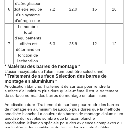
d'aéroglisseur
6
doit être équipé
7.2
22.9
16
16
d'un système
d'aéroglisseur.
Le nombre
total
d'équipements
7
utilisés est
6.3
25.9
12
12
déterminé en
fonction de
l'échantillon.
* Matériau des barres de montage *
L'acier inoxydable ou l'aluminium peut être sélectionné
* Traitement de surface Sélection des barres de
montage en aluminium *
Anodisation blanche: Traitement de surface pour rendre la
surface d'aluminium plus dure qu'elle-même.Il est le traitement
de surface normal des barres de montage en aluminium;
Anodisation dure: Traitement de surface pour rendre les barres
de montage en aluminium beaucoup plus dures que la méthode
anodisée blanche.La couleur des barres de montage d'aluminium
anodisé dur est plus sombre que la façon blanche
anodisationUtilisation spéciale pour des exigences complexes ou
particulières des conditions de travail des isolants à câbles.