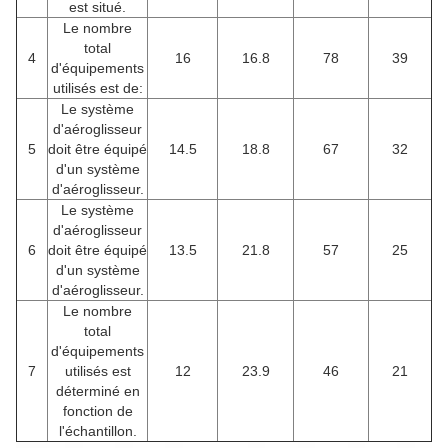
est situé.
Le nombre
total
4
16
16.8
78
39
d'équipements
utilisés est de:
Le système
d'aéroglisseur
5
doit être équipé
14.5
18.8
67
32
d'un système
d'aéroglisseur.
Le système
d'aéroglisseur
6
doit être équipé
13.5
21.8
57
25
d'un système
d'aéroglisseur.
Le nombre
total
d'équipements
7
utilisés est
12
23.9
46
21
déterminé en
fonction de
l'échantillon.