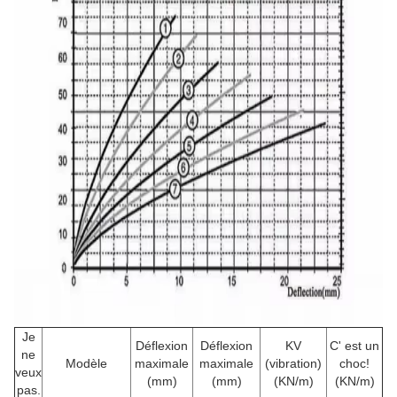
Je
Déflexion
Déflexion
KV
C' est un
ne
Modèle
maximale
maximale
(vibration)
choc!
veux
(mm)
(mm)
(KN/m)
(KN/m)
pas.