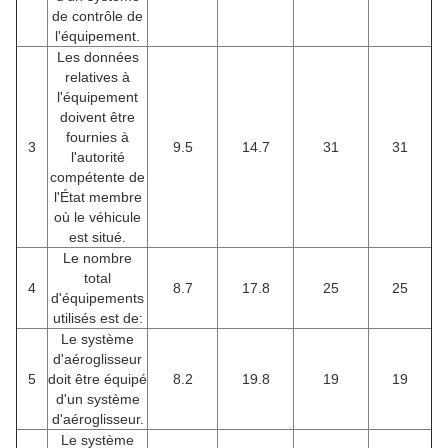
de contrôle de
l'équipement.
Les données
relatives à
l'équipement
doivent être
fournies à
3
9.5
14.7
31
31
l'autorité
compétente de
l'État membre
où le véhicule
est situé.
Le nombre
total
4
8.7
17.8
25
25
d'équipements
utilisés est de:
Le système
d'aéroglisseur
5
doit être équipé
8.2
19.8
19
19
d'un système
d'aéroglisseur.
Le système