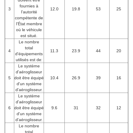
doivent être
fournies à
3
12.0
19.8
53
25
l'autorité
compétente de
l'État membre
où le véhicule
est situé.
Le nombre
total
4
11.3
23.9
44
20
d'équipements
utilisés est de:
Le système
d'aéroglisseur
5
doit être équipé
10.4
26.9
39
16
d'un système
d'aéroglisseur.
Le système
d'aéroglisseur
6
doit être équipé
9.6
31
32
12
d'un système
d'aéroglisseur.
Le nombre
total