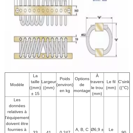
La
À
Poids
Options
taille
Largeur
travers
Le fil
C'sink
Modèle
(environ)
de
((mm)
((mm)
le trou
(mm)
((°C)
en kg
montage
± 15
(mm)
Les
données
relatives à
l'équipement
doivent être
fournies à
A, B, C
Ø6,9 ±
Le
33
41
0.247
90