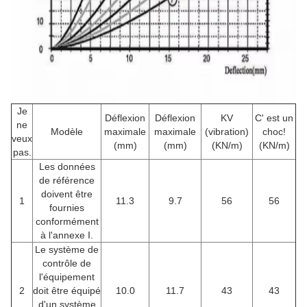
Je
Déflexion
Déflexion
KV
C' est un
ne
Modèle
maximale
maximale
(vibration)
choc!
veux
(mm)
(mm)
(KN/m)
(KN/m)
pas.
Les données
de référence
doivent être
1
11.3
9.7
56
56
fournies
conformément
à l'annexe I.
Le système de
contrôle de
l'équipement
2
doit être équipé
10.0
11.7
43
43
d'un système