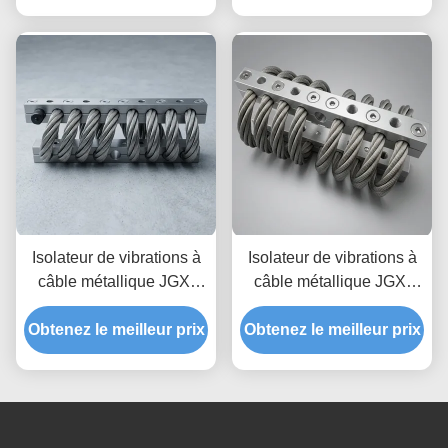
des chocs transitoires
industriel
pour l'électronique de
précision
Isolateur de vibrations à
Isolateur de vibrations à
câble métallique JGX-
câble métallique JGX-
2228D-860B, prototypage
1598D-515B offrant une
Obtenez le meilleur prix
rapide, assemblage
Obtenez le meilleur prix
capacité de charge
rapide, support antichoc
évolutive et une isolation
personnalisable
du bruit solidien