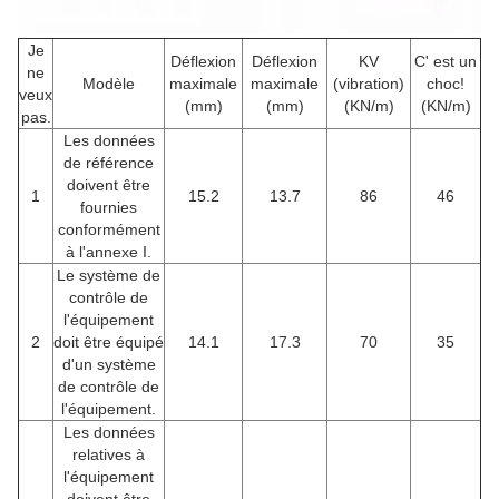
Je
Déflexion
Déflexion
KV
C' est un
ne
Modèle
maximale
maximale
(vibration)
choc!
veux
(mm)
(mm)
(KN/m)
(KN/m)
pas.
Les données
de référence
doivent être
1
15.2
13.7
86
46
fournies
conformément
à l'annexe I.
Le système de
contrôle de
l'équipement
2
doit être équipé
14.1
17.3
70
35
d'un système
de contrôle de
l'équipement.
Les données
relatives à
l'équipement