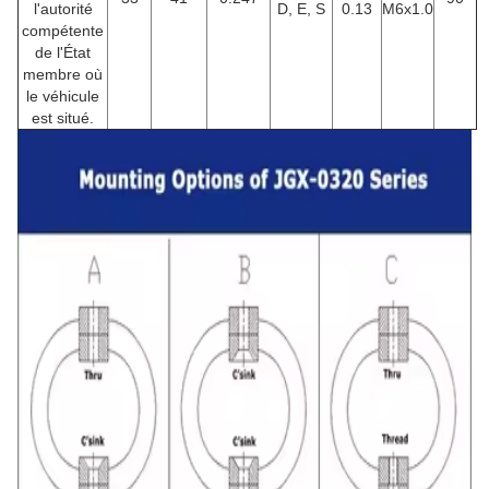
l'autorité
D, E, S
0.13
M6x1.0
compétente
de l'État
membre où
le véhicule
est situé.