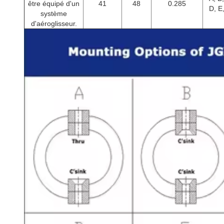
être équipé d'un
41
48
0.285
D, E
système
d'aéroglisseur.