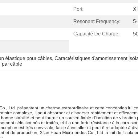
Port:
Xi
Resonant Frequency:
5
Capacité De Charge:
5
ion élastique pour câbles
, 
Caractéristiques d'amortissement Isola
n par câble
o., Ltd. présentent un charme extraordinaire.et cette conception lui co
toire complexe, il peut absorber et disperser rapidement et efficaceme
bonne stabilité et peut fournir un soutien fiable d'isolation de vibration
nt sélectionnés et traités, et il a une forte résistance à la corrosion
onception est très conviviale, facile à installer et peut être adaptée à 
et de production, Xi'an Hoan Micro-ondes Co., Ltd. a fait de l'isolateu
n.