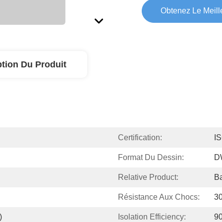
Obtenez Le Meille
ption Du Produit
Certification:
I
Format Du Dessin:
D
Relative Product:
Ba
Résistance Aux Chocs:
30
)
Isolation Efficiency:
9