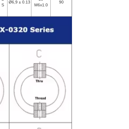
Ø6,9 ± 0.13
90
, S
M6x1.0