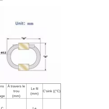
ons
À travers le
Le fil
trou
C'sink ((°C)
(mm)
age
(mm)
, C
Le