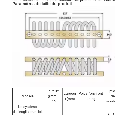
Paramètres de taille du produit
La taille
Opti
Largeur
Poids (environ)
Modèle
((mm)
de
((mm)
en kg
± 15
mont
Le système
d'aéroglisseur doit
A, B