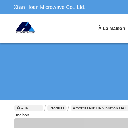
Xi'an Hoan Microwave Co., Ltd.
À La Maison
À la
Produits
Amortisseur De Vibration De C
maison