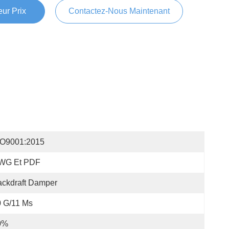
ur Prix
Contactez-Nous Maintenant
SO9001:2015
WG Et PDF
ckdraft Damper
 G/11 Ms
0%