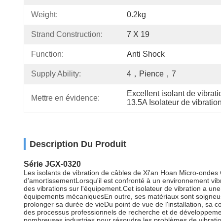
Weight:
0.2kg
Strand Construction:
7 X 19
Function:
Anti Shock
Supply Ability:
4，pience，7
Excellent isolant de vibrat
Mettre en évidence:
13.5A Isolateur de vibratio
Description Du Produit
Série JGX-0320
Les isolants de vibration de câbles de Xi'an Hoan Micro-ondes C
d'amortissementLorsqu'il est confronté à un environnement vibra
des vibrations sur l'équipement.Cet isolateur de vibration a une 
équipements mécaniquesEn outre, ses matériaux sont soigneuseme
prolonger sa durée de vieDu point de vue de l'installation, sa c
des processus professionnels de recherche et de développement 
nombreuses industries pour résoudre les problèmes de vibratio