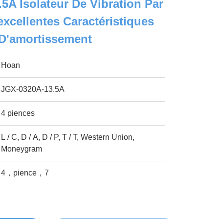
5A Isolateur De Vibration Par
excellentes Caractéristiques
 D'amortissement
Hoan
JGX-0320A-13.5A
4 piences
L / C, D / A, D / P, T / T, Western Union,
Moneygram
4，pience，7