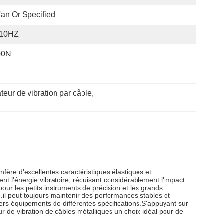
'an Or Specified
-10HZ
00N
teur de vibration par câble
, 
nfère d'excellentes caractéristiques élastiques et
nt l'énergie vibratoire, réduisant considérablement l'impact
 pour les petits instruments de précision et les grands
.il peut toujours maintenir des performances stables et
divers équipements de différentes spécifications.S'appuyant sur
r de vibration de câbles métalliques un choix idéal pour de