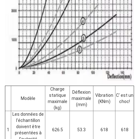
Charge
Déflexion
statique
Vibration
C' est un
Modèle
maximale
maximale
(KNm)
choc!
(mm)
(kg)
Les données de
l'échantillon
doivent être
1
626.5
53.3
618
618
présentées à