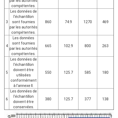
par les autorités
compétentes.
Les données de
l'échantillon
3
sont fournies
860
74.9
1270
469
par les autorités
compétentes.
Les données
sont fournies
4
665
102.9
800
263
par les autorités
compétentes.
Les données de
l'échantillon
doivent être
5
550
125.7
585
180
utilisées
conformément
à l'annexe II.
Les données de
l'échantillon
6
380
125.7
377
138
doivent être
conservées.