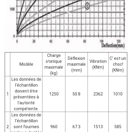
Charge
Déflexion
C' est un
statique
Vibration
Modèle
maximale
choc!
maximale
(KNm)
(mm)
(KNm)
(kg)
Les données de
l'échantillon
doivent être
1
1250
50.8
2362
1010
présentées à
l'autorité
compétente.
Les données de
l'échantillon
2
sont fournies
960
67.3
1513
585