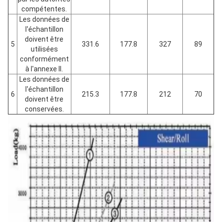
compétentes.
Les données de
l'échantillon
doivent être
5
331.6
177.8
327
89
utilisées
conformément
à l'annexe II.
Les données de
l'échantillon
6
215.3
177.8
212
70
doivent être
conservées.