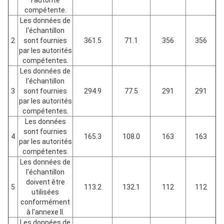
l'autorité
compétente.
Les données de
l'échantillon
2
sont fournies
361.5
71.1
356
356
par les autorités
compétentes.
Les données de
l'échantillon
3
sont fournies
294.9
77.5
291
291
par les autorités
compétentes.
Les données
sont fournies
4
165.3
108.0
163
163
par les autorités
compétentes.
Les données de
l'échantillon
doivent être
5
113.2
132.1
112
112
utilisées
conformément
à l'annexe II.
Les données de