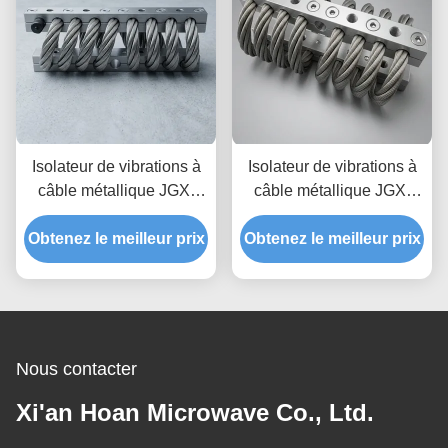
Isolateur de vibrations à
Isolateur de vibrations à
câble métallique JGX-
câble métallique JGX-
2228D-860B, prototypage
1598D-515B offrant une
Obtenez le meilleur prix
rapide, assemblage
Obtenez le meilleur prix
capacité de charge
rapide, support antichoc
évolutive et une isolation
personnalisable
du bruit solidien
Nous contacter
Xi'an Hoan Microwave Co., Ltd.