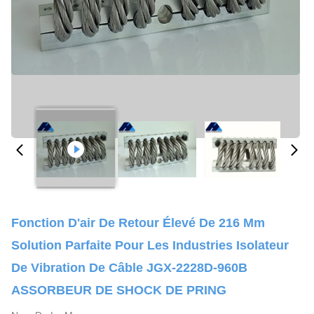
Fonction D'air De Retour Élevé De 216 Mm
Solution Parfaite Pour Les Industries Isolateur
De Vibration De Câble JGX-2228D-960B
ASSORBEUR DE SHOCK DE PRING