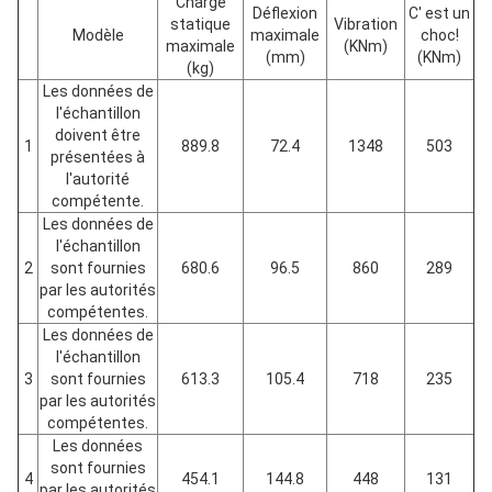
Charge
Déflexion
C' est un
statique
Vibration
Modèle
maximale
choc!
maximale
(KNm)
(mm)
(KNm)
(kg)
Les données de
l'échantillon
doivent être
1
889.8
72.4
1348
503
présentées à
l'autorité
compétente.
Les données de
l'échantillon
2
sont fournies
680.6
96.5
860
289
par les autorités
compétentes.
Les données de
l'échantillon
3
sont fournies
613.3
105.4
718
235
par les autorités
compétentes.
Les données
sont fournies
4
454.1
144.8
448
131
par les autorités