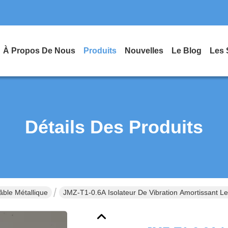
À Propos De Nous
Produits
Nouvelles
Le Blog
Les 
Détails Des Produits
âble Métallique
JMZ-T1-0.6A Isolateur De Vibration Amortissant Le