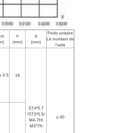
Poids unitaire
st
h
d
Le montant de
m)
(mm)
(mm)
l'aide
± 0.5
16
ST4*0.7
/ST3*0.5/
≤ 40
M4-7H/
M3*7H