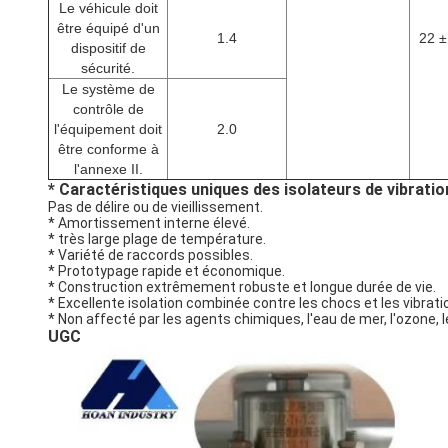
Le véhicule doit
être équipé d'un
1.4
22 ±
dispositif de
sécurité.
Le système de
contrôle de
l'équipement doit
2.0
être conforme à
l'annexe II.
* Caractéristiques uniques des isolateurs de vibratio
Pas de délire ou de vieillissement.
* Amortissement interne élevé.
* très large plage de température.
* Variété de raccords possibles.
* Prototypage rapide et économique.
* Construction extrêmement robuste et longue durée de vie.
* Excellente isolation combinée contre les chocs et les vibrati
* Non affecté par les agents chimiques, l'eau de mer, l'ozone, 
UGC