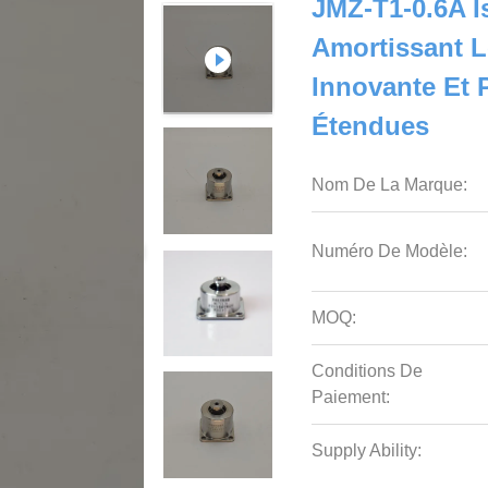
JMZ-T1-0.6A I
Amortissant L
Innovante Et 
Étendues
Nom De La Marque:
Numéro De Modèle:
MOQ:
Conditions De
Paiement:
Supply Ability: