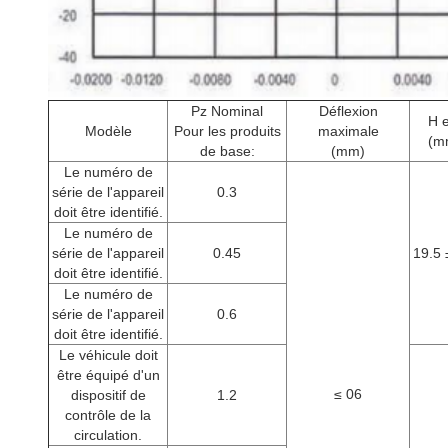
Pz Nominal
Déflexion
H e
Modèle
Pour les produits
maximale
(m
de base:
(mm)
Le numéro de
série de l'appareil
0.3
doit être identifié.
Le numéro de
série de l'appareil
0.45
19.5 
doit être identifié.
Le numéro de
série de l'appareil
0.6
doit être identifié.
Le véhicule doit
être équipé d'un
≤ 06
dispositif de
1.2
contrôle de la
circulation.