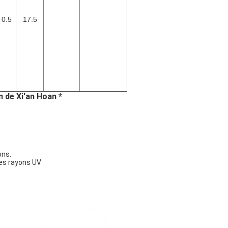
 0.5
17.5
n de Xi'an Hoan *
ons.
les rayons UV