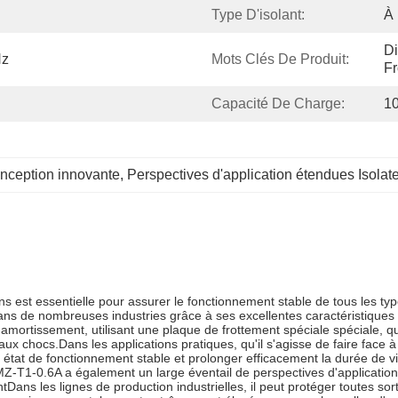
Type D'isolant:
À 
Di
Hz
Mots Clés De Produit:
Fr
Capacité De Charge:
10
conception innovante
, 
Perspectives d'application étendues Isolate
ions est essentielle pour assurer le fonctionnement stable de tous les t
ns de nombreuses industries grâce à ses excellentes caractéristiques 
d'amortissement, utilisant une plaque de frottement spéciale spéciale,
 aux chocs.Dans les applications pratiques, qu'il s'agisse de faire face
état de fonctionnement stable et prolonger efficacement la durée de v
JMZ-T1-0.6A a également un large éventail de perspectives d'application.i
Dans les lignes de production industrielles, il peut protéger toutes sor