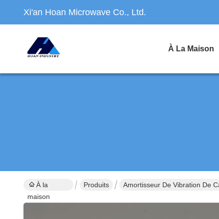
Xi'an Hoan Microwave Co., Ltd.
À La Maison
À la
Produits
Amortisseur De Vibration De C
maison