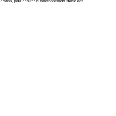
ération, pour assurer le fonctionnement stable des