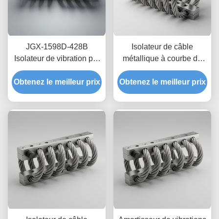
JGX-1598D-428B
Isolateur de câble
Isolateur de vibration par
métallique à courbe de
câble de fil de fer
rigidité Non linéaire,
Obtenez le meilleur prix
Montage d'isolation en
Obtenez le meilleur prix
support entièrement
acier inoxydable résistant
métallique écologique
au lavage chimique
JGX-2228D-665B pour
équipement industriel