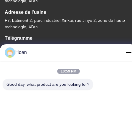
technologie, Xi'an
Adresse de l'usine
F7, bâtiment 2, parc industriel Xinkai, rue Jinye 2, zone de haute
technologie, Xi'an
Télégramme
86--18740357801
Hoan
10:59 PM
Chine Bonne qualité Amortisseur de vibration de câble métallique
Good day, what product are you looking for?
Le fournisseur. 2024-2026 Xi'an Hoan Microwave Co., Ltd. . Tous
droits réservés.
Politique de confidentialité
|
Plan du site