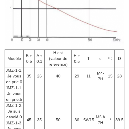
H est
B ±
A ±
H ±
d
Modèle
(valeur de
T
d
D
2
0.5
0.1
0.5
référence)
JMZ-1-1.
M4-
Je vous
35
26
40
29
11
15
28
7H
en prie.0
JMZ-1-1.
Je vous
en prie.5
JMZ-1-2.
Je suis
désolé.0
M5 à
45
35
50
36
SW15
/
39.5
7H
JMZ-1-3.
Je vous