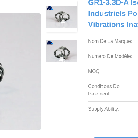
GR1-3.3D-A Is
Industriels P
Vibrations In
Nom De La Marque:
Numéro De Modèle:
MOQ:
Conditions De
Paiement:
Supply Ability: