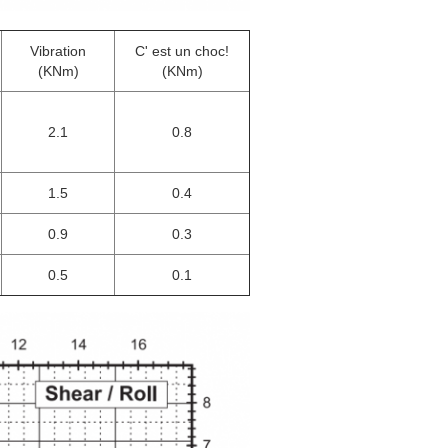
Vibration
C' est un choc!
(KNm)
(KNm)
2.1
0.8
1.5
0.4
0.9
0.3
0.5
0.1