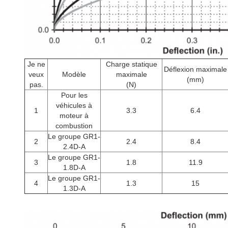
Je ne
Charge statique
Déflexion maximale
veux
Modèle
maximale
(mm)
pas.
(N)
Pour les
véhicules à
1
3.3
6.4
moteur à
combustion
Le groupe GR1-
2
2.4
8.4
2.4D-A
Le groupe GR1-
3
1.8
11.9
1.8D-A
Le groupe GR1-
4
1.3
15
1.3D-A