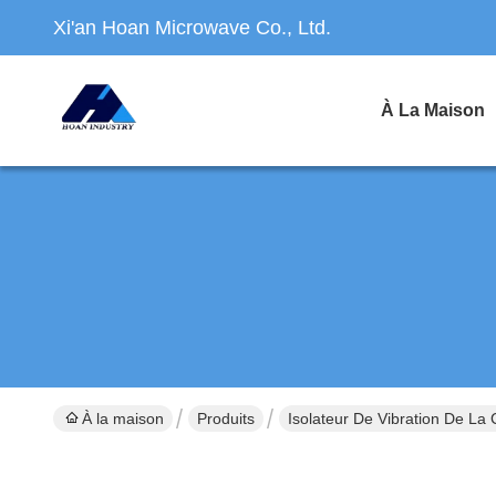
Xi'an Hoan Microwave Co., Ltd.
À La Maison
À la maison
Produits
Isolateur De Vibration De La