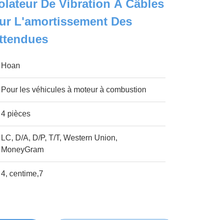
olateur De Vibration À Câbles
our L'amortissement Des
attendues
Hoan
Pour les véhicules à moteur à combustion
4 pièces
LC, D/A, D/P, T/T, Western Union,
MoneyGram
4, centime,7