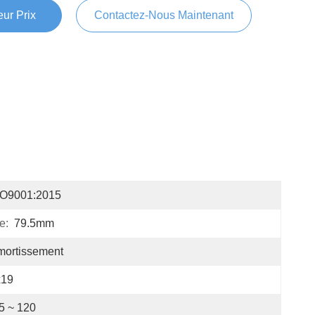
ur Prix
Contactez-Nous Maintenant
SO9001:2015
e:
79.5mm
mortissement
x19
5 ~ 120