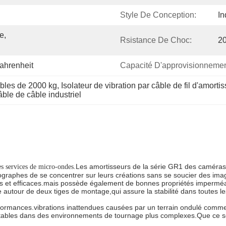
Style De Conception:
In
, 
Rsistance De Choc:
20
ahrenheit
Capacité D'approvisionnemen
âbles de 2000 kg
, 
Isolateur de vibration par câble de fil d'amort
âble de câble industriel
Les amortisseurs de la série GR1 des caméras 
s services de micro-ondes.
tographes de se concentrer sur leurs créations sans se soucier des imag
s et efficaces.mais possède également de bonnes propriétés imperméabl
utour de deux tiges de montage,qui assure la stabilité dans toutes les
formances.vibrations inattendues causées par un terrain ondulé comme d
stables dans des environnements de tournage plus complexes.Que ce so