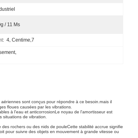
dustriel
g / 11 Ms
t:
4, Centime,7
issement
, 
aériennes sont conçus pour répondre à ce besoin.mais il
es floues causées par les vibrations.
es à l'eau et anticorrosionLe noyau de l'amortisseur est
 situations de vibration.
es rochers ou des nids de pouleCette stabilité accrue signifie
it pour suivre des objets en mouvement à grande vitesse ou