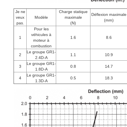
Je ne
Charge statique
Déflexion maximale
veux
Modèle
maximale
(mm)
pas.
(N)
Pour les
véhicules à
1
1.6
8.6
moteur à
combustion
Le groupe GR1-
2
1.1
10.9
2.4D-A
Le groupe GR1-
3
0.8
14.7
1.8D-A
Le groupe GR1-
4
0.5
18.3
1.3D-A