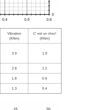
Vibration
C' est un choc!
(KNm)
(KNm)
3.9
1.9
2.8
1.2
1.8
0.6
1.3
0.4