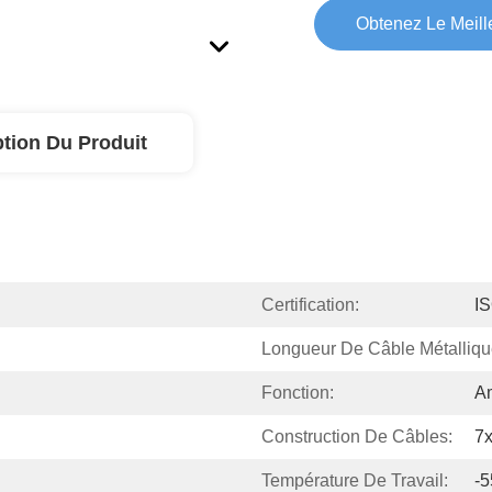
Obtenez Le Meille
ption Du Produit
Certification:
I
Longueur De Câble Métalliqu
Fonction:
A
Construction De Câbles:
7
Température De Travail:
-5