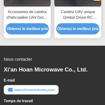
Accessoires de caméra
Caméra UAV unique
d'hélicoptère UAV Drone
Gimbal Drone RC
stabilisateur de choc
Stabilisateur de voiture
Obtenez le meilleur prix
isolation contre les
Isolation contre les chocs
Obtenez le meilleur prix
vibrations GR4-13D-A
vibratoires GR4 Isolateur
isolant à câbles compacts
à câbles compacts
Nous contacter
Xi'an Hoan Microwave Co., Ltd.
E-mail
sales@hoanindustry.com
Temps de travail