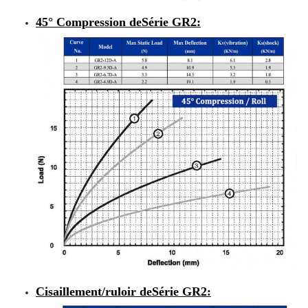
45° Compression de
Série GR2
:
Cisaillement/ruloir de
Série GR2
: