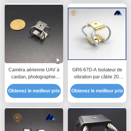
Caméra aérienne UAV à
GR6-67D-A Isolateur de
cardan, photographie,
vibration par câble 20-
Drone, tournage, isolation
47N Isolation à 90% de
Obtenez le meilleur prix
des chocs et des
Obtenez le meilleur prix
charge
vibrations, série GR1,
isolateur de vibrations