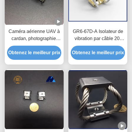
Caméra aérienne UAV à
GR6-67D-A Isolateur de
cardan, photographie,
vibration par câble 20-
Drone, tournage, isolation
47N Isolation à 90% de
Obtenez le meilleur prix
des chocs et des
Obtenez le meilleur prix
charge
vibrations, série GR1,
isolateur de vibrations