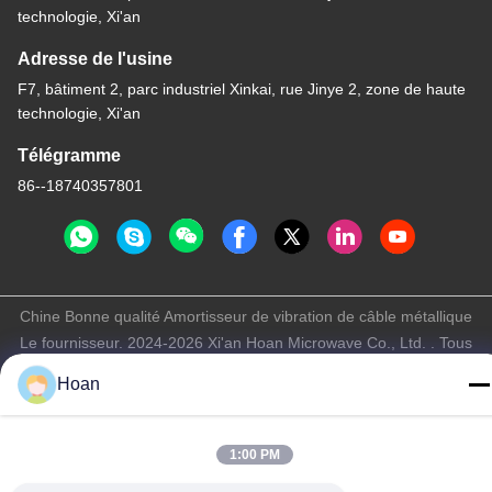
technologie, Xi'an
Adresse de l'usine
F7, bâtiment 2, parc industriel Xinkai, rue Jinye 2, zone de haute
technologie, Xi'an
Télégramme
86--18740357801
Chine Bonne qualité Amortisseur de vibration de câble métallique
Le fournisseur. 2024-2026 Xi'an Hoan Microwave Co., Ltd. . Tous
droits réservés.
Hoan
Politique de confidentialité
|
Plan du site
1:00 PM