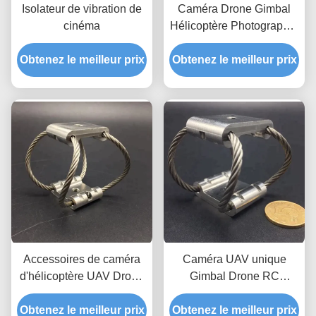
Isolateur de vibration de
Caméra Drone Gimbal
cinéma
Hélicoptère Photographie
aérienne GR6-142D-A
Obtenez le meilleur prix
Obtenez le meilleur prix
Caméra Isolateur de
vibrations Isolateur de
vibrations de la cam
Accessoires de caméra
Caméra UAV unique
d'hélicoptère UAV Drone
Gimbal Drone RC
stabilisateur de choc
Stabilisateur de voiture
Obtenez le meilleur prix
isolation contre les
Isolation contre les chocs
Obtenez le meilleur prix