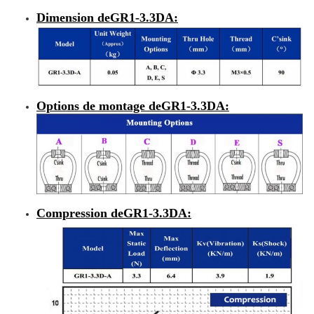
Dimension de
GR1-3.3DA
:
Options de montage de
GR1-3.3DA
:
Compression de
GR1-3.3DA
: