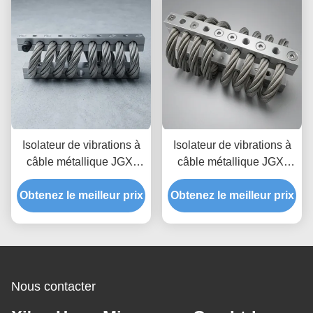
précision
Isolateur de vibrations à
Isolateur de vibrations à
câble métallique JGX-
câble métallique JGX-
2228D-860B, prototypage
1598D-515B offrant une
Obtenez le meilleur prix
rapide, assemblage
Obtenez le meilleur prix
capacité de charge
rapide, support antichoc
évolutive et une isolation
personnalisable
du bruit solidien
Nous contacter