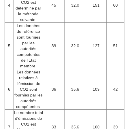
CO2 est
4
45
32.0
151
60
déterminé par
la méthode
suivante:
Les données
de référence
sont fournies
par les
5
39
32.0
127
51
autorités
compétentes
de l'État
membre.
Les données
relatives à
l'émission de
6
CO2 sont
36
35.6
109
42
fournies par les
autorités
compétentes.
Le nombre total
d'émissions de
CO2 est
7
33
35.6
100
39