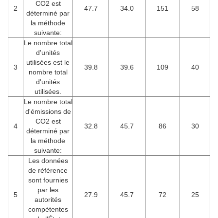
CO2 est
2
47.7
34.0
151
58
déterminé par
la méthode
suivante:
Le nombre total
d'unités
utilisées est le
3
39.8
39.6
109
40
nombre total
d'unités
utilisées.
Le nombre total
d'émissions de
CO2 est
4
32.8
45.7
86
30
déterminé par
la méthode
suivante:
Les données
de référence
sont fournies
par les
5
27.9
45.7
72
25
autorités
compétentes