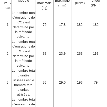
Modèle
maximale
choc!
veux
maximale
(KNm)
(mm)
(KNm)
pas.
(kg)
Le nombre total
d'émissions de
CO2 est
1
79
17.8
382
182
déterminé par
la méthode
suivante:
Le nombre total
d'émissions de
CO2 est
2
68
23.9
266
116
déterminé par
la méthode
suivante:
Le nombre total
d'unités
utilisées est le
3
56
29.0
196
79
nombre total
d'unités
utilisées.
Le nombre total
d'émissions de