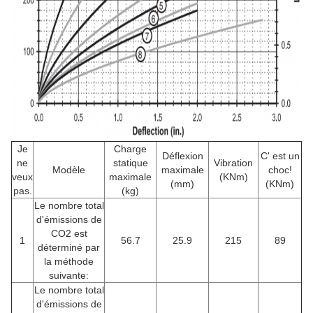
Je
Charge
Déflexion
C' est un
ne
statique
Vibration
Modèle
maximale
choc!
veux
maximale
(KNm)
(mm)
(KNm)
pas.
(kg)
Le nombre total
d'émissions de
CO2 est
1
56.7
25.9
215
89
déterminé par
la méthode
suivante:
Le nombre total
d'émissions de