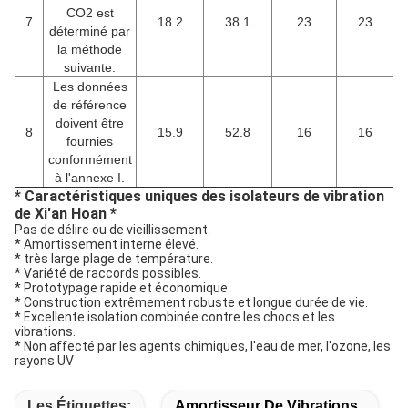
CO2 est
7
18.2
38.1
23
23
déterminé par
la méthode
suivante:
Les données
de référence
doivent être
8
15.9
52.8
16
16
fournies
conformément
à l'annexe I.
* Caractéristiques uniques des isolateurs de vibration
de Xi'an Hoan *
Pas de délire ou de vieillissement.
* Amortissement interne élevé.
* très large plage de température.
* Variété de raccords possibles.
* Prototypage rapide et économique.
* Construction extrêmement robuste et longue durée de vie.
* Excellente isolation combinée contre les chocs et les
vibrations.
* Non affecté par les agents chimiques, l'eau de mer, l'ozone, les
rayons UV
Les Étiquettes:
Amortisseur De Vibrations