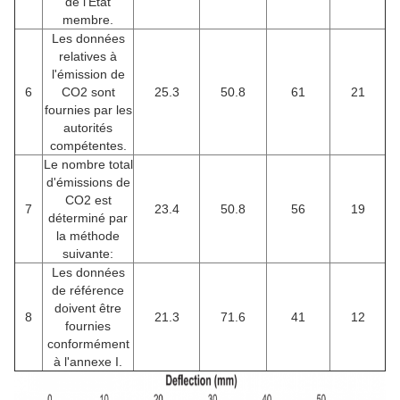
de l'État
membre.
Les données
relatives à
l'émission de
6
CO2 sont
25.3
50.8
61
21
fournies par les
autorités
compétentes.
Le nombre total
d'émissions de
CO2 est
7
23.4
50.8
56
19
déterminé par
la méthode
suivante:
Les données
de référence
doivent être
8
21.3
71.6
41
12
fournies
conformément
à l'annexe I.