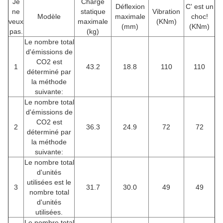
Je
Charge
Déflexion
C' est un
ne
statique
Vibration
Modèle
maximale
choc!
veux
maximale
(KNm)
(mm)
(KNm)
pas.
(kg)
Le nombre total
d'émissions de
CO2 est
1
43.2
18.8
110
110
déterminé par
la méthode
suivante:
Le nombre total
d'émissions de
CO2 est
2
36.3
24.9
72
72
déterminé par
la méthode
suivante:
Le nombre total
d'unités
utilisées est le
3
31.7
30.0
49
49
nombre total
d'unités
utilisées.
Le nombre total