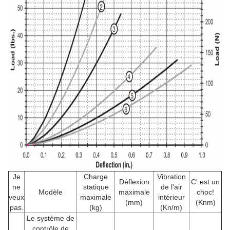
Je
Charge
Vibration
Déflexion
C' est un
ne
statique
de l'air
Modèle
maximale
choc!
veux
maximale
intérieur
(mm)
(Knm)
pas.
(kg)
(Kn/m)
Le système de
contrôle de