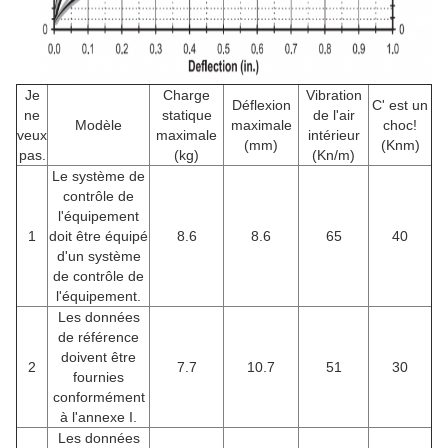
Je
Charge
Vibration
Déflexion
C' est un
ne
statique
de l'air
Modèle
maximale
choc!
veux
maximale
intérieur
(mm)
(Knm)
pas.
(kg)
(Kn/m)
Le système de
contrôle de
l'équipement
1
doit être équipé
8.6
8.6
65
40
d'un système
de contrôle de
l'équipement.
Les données
de référence
doivent être
2
7.7
10.7
51
30
fournies
conformément
à l'annexe I.
Les données