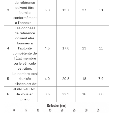
de référence
doivent être
3
6.3
13.7
37
19
fournies
conformément
à l'annexe I.
Les données
de référence
doivent être
fournies à
4
l'autorité
4.5
17.8
23
11
compétente de
l'État membre
où le véhicule
est situé.
Le nombre total
5
d'unités
4.0
20.8
18
7.9
utilisées est de:
JGX-0240D-3.
6
Je vous en
3.6
22.9
16
7.0
prie.6