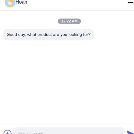
Isolateur de vibration par
métallique à courbe de
Hoan
câble de fil de fer
rigidité Non linéaire,
Obtenez le meilleur prix
Montage d'isolation en
Obtenez le meilleur prix
support entièrement
12:22 AM
acier inoxydable résistant
métallique écologique
au lavage chimique
JGX-2228D-665B pour
Good day, what product are you looking for?
équipement industriel
Isolateur de câble
Amortisseur de vibrations
métallique Non
pour câble métallique
magnétique cem-safe
JGX-2228D-860B en
Obtenez le meilleur prix
JGX-2228D-665B,
Obtenez le meilleur prix
acier inoxydable, longue
support de Dissipation
durée de vie, amortisseur