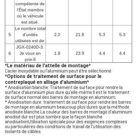
compétente de
l'État membre
où le véhicule
est situé.
Le nombre total
5
d'unités
2.2
21.8
5.3
5.3
utilisées est de:
JGX-0240D-3.
6
Je vous en
1.8
23.9
4.4
4.4
prie.6
*
Le matériau de l'attelle de montage
*
L'acier inoxydable ou l'aluminium peut être sélectionné
*
Options de traitement de surface pour le
contreplaqué en alliage d'aluminium
*
* Anodisation blanche: Traitement de surface pour rendre la
surface d'aluminium plus dure qu'elle-même.Il est le traitement
de surface normal des barres de montage en aluminium;
* Anodisation dure: traitement de surface pour rendre les barres
de montage en aluminium beaucoup plus dures que la méthode
anodisée blanche.La couleur des barres de montage d'aluminium
anodisé dur est plus sombre que la façon blanche
anodisationUtilisation spéciale pour des exigences complexes
ou particulières des conditions de travail de l'utilisation des
isolants de câbles.