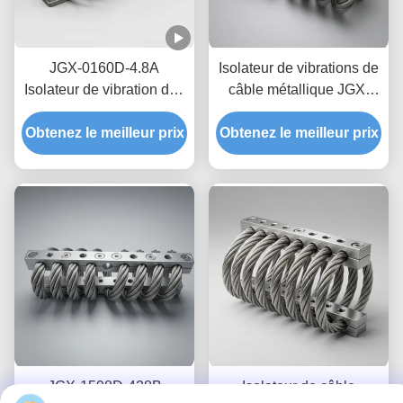
JGX-0160D-4.8A
Isolateur de vibrations de
Isolateur de vibration des
câble métallique JGX-
câbles maritimes en mer,
1598D-428B,
montage de choc en acier
Obtenez le meilleur prix
amortissement par friction
Obtenez le meilleur prix
inoxydable sans
sans huile, sans fluage,
maintenance
pour la protection du
transport
JGX-1598D-428B
Isolateur de câble