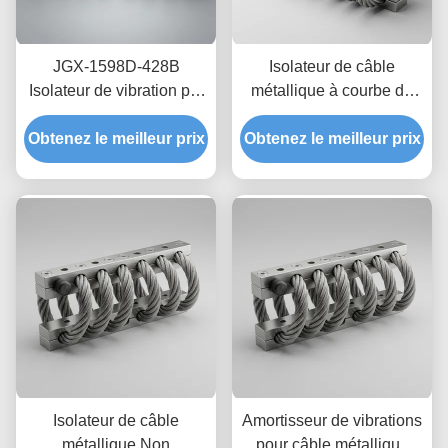
JGX-1598D-428B
Isolateur de câble
Isolateur de vibration par
métallique à courbe de
câble de fil de fer
rigidité Non linéaire,
Obtenez le meilleur prix
Montage d'isolation en
Obtenez le meilleur prix
support entièrement
acier inoxydable résistant
métallique écologique
au lavage chimique
JGX-2228D-665B pour
équipement industriel
Isolateur de câble
Amortisseur de vibrations
métallique Non
pour câble métallique