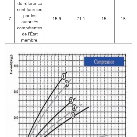
de référence
sont fournies
par les
7
15.9
71.1
15
15
autorités
compétentes
de l'État
membre.