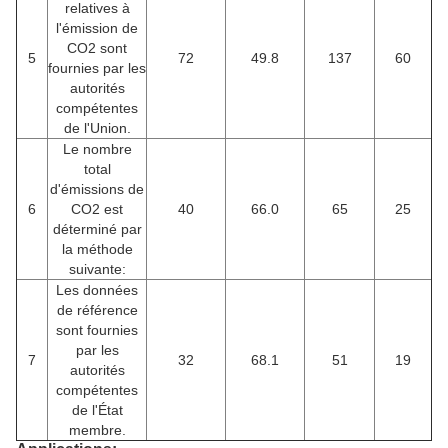
relatives à
l'émission de
CO2 sont
5
72
49.8
137
60
fournies par les
autorités
compétentes
de l'Union.
Le nombre
total
d'émissions de
6
CO2 est
40
66.0
65
25
déterminé par
la méthode
suivante:
Les données
de référence
sont fournies
par les
7
32
68.1
51
19
autorités
compétentes
de l'État
membre.