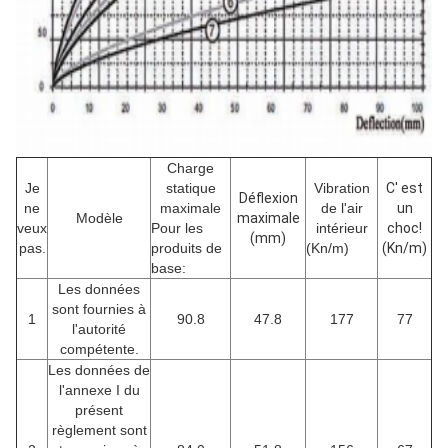
Charge
Je
statique
Vibration
C' est
Déflexion
ne
maximale
de l'air
un
Modèle
maximale
veux
Pour les
intérieur
choc!
(mm)
pas.
produits de
(Kn/m)
(Kn/m)
base:
Les données
sont fournies à
1
90.8
47.8
177
77
l'autorité
compétente.
Les données de
l'annexe I du
présent
règlement sont