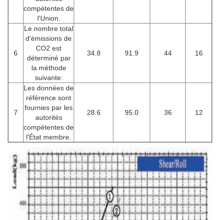
compétentes de
l'Union.
Le nombre total
d'émissions de
CO2 est
6
34.8
91.9
44
16
déterminé par
la méthode
suivante:
Les données de
référence sont
fournies par les
7
28.6
95.0
36
12
autorités
compétentes de
l'État membre.