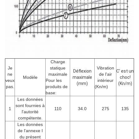
Charge
Je
statique
Vibration
Déflexion
C' est un
ne
maximale
de l'air
Modèle
maximale
choc!
veux
Pour les
intérieur
(mm)
(Kn/m)
pas.
produits de
(Kn/m)
base:
Les données
sont fournies à
1
110
34.0
275
135
l'autorité
compétente.
Les données
de l'annexe I
du présent