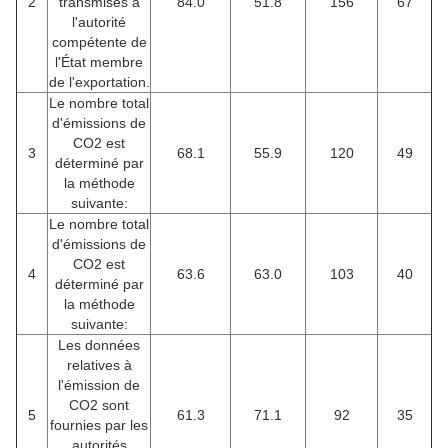
2
transmises à
84.0
51.8
156
67
l'autorité
compétente de
l'État membre
de l'exportation.
Le nombre total
d'émissions de
CO2 est
3
68.1
55.9
120
49
déterminé par
la méthode
suivante:
Le nombre total
d'émissions de
CO2 est
4
63.6
63.0
103
40
déterminé par
la méthode
suivante:
Les données
relatives à
l'émission de
CO2 sont
5
61.3
71.1
92
35
fournies par les
autorités