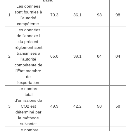
base:
Les données
sont fournies à
1
70.3
36.1
98
98
l'autorité
compétente.
Les données
de l'annexe I
du présent
règlement sont
transmises à
2
65.8
39.1
84
84
l'autorité
compétente de
l'État membre
de
l'exportation.
Le nombre
total
d'émissions de
3
CO2 est
49.9
42.2
58
58
déterminé par
la méthode
suivante:
Le nombre