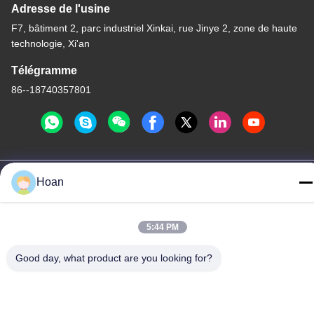
Adresse de l'usine
F7, bâtiment 2, parc industriel Xinkai, rue Jinye 2, zone de haute
technologie, Xi'an
Télégramme
86--18740357801
Chine Bonne qualité Amortisseur de vibration de câble métallique
Hoan
Le fournisseur. 2024-2026 Xi'an Hoan Microwave Co., Ltd. . Tous
droits réservés.
Politique de confidentialité
|
Plan du site
5:44 PM
Good day, what product are you looking for?