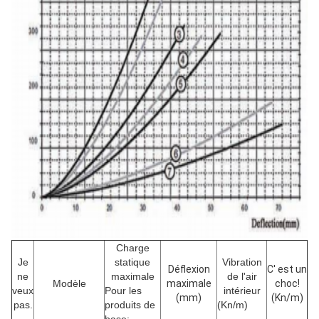
Charge
Je
statique
Vibration
Déflexion
C' est un
ne
maximale
de l'air
Modèle
maximale
choc!
veux
Pour les
intérieur
(mm)
(Kn/m)
pas.
produits de
(Kn/m)