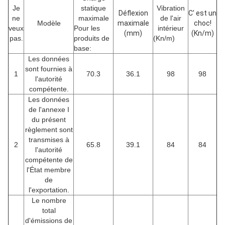
Je
statique
Vibration
Déflexion
C' est un
ne
maximale
de l'air
Modèle
maximale
choc!
veux
Pour les
intérieur
(mm)
(Kn/m)
pas.
produits de
(Kn/m)
base:
Les données
sont fournies à
1
70.3
36.1
98
98
l'autorité
compétente.
Les données
de l'annexe I
du présent
règlement sont
transmises à
2
65.8
39.1
84
84
l'autorité
compétente de
l'État membre
de
l'exportation.
Le nombre
total
d'émissions de