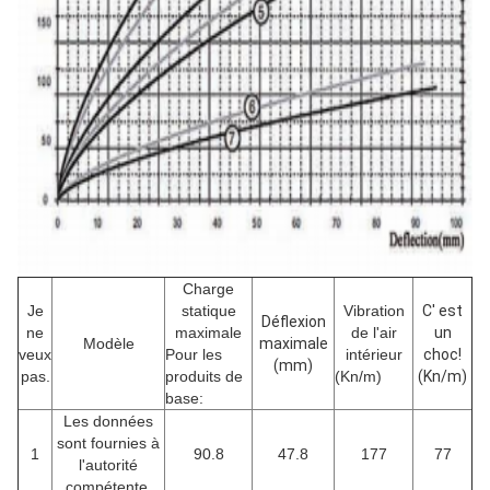
Charge
Je
statique
Vibration
C' est
Déflexion
ne
maximale
de l'air
un
Modèle
maximale
veux
Pour les
intérieur
choc!
(mm)
pas.
produits de
(Kn/m)
(Kn/m)
base:
Les données
sont fournies à
1
90.8
47.8
177
77
l'autorité
compétente.