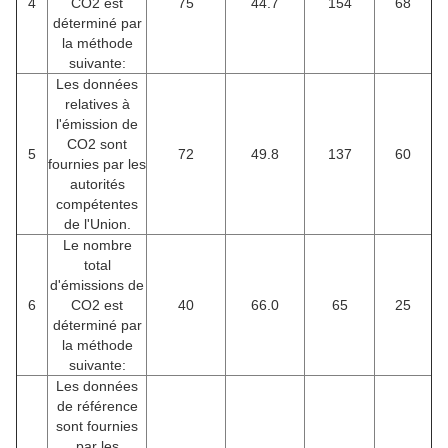
4
CO2 est
75
44.7
154
68
déterminé par
la méthode
suivante:
Les données
relatives à
l'émission de
CO2 sont
5
72
49.8
137
60
fournies par les
autorités
compétentes
de l'Union.
Le nombre
total
d'émissions de
6
CO2 est
40
66.0
65
25
déterminé par
la méthode
suivante:
Les données
de référence
sont fournies
par les