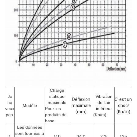
Charge
Je
statique
Vibration
Déflexion
C' est un
ne
maximale
de l'air
Modèle
maximale
choc!
veux
Pour les
intérieur
(mm)
(Kn/m)
pas.
produits de
(Kn/m)
base:
Les données
sont fournies à
1
110
34.0
275
135