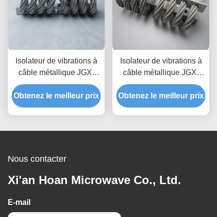
Isolateur de vibrations à
Isolateur de vibrations à
câble métallique JGX-
câble métallique JGX-
2228D-860B, prototypage
1598D-515B offrant une
Obtenez le meilleur prix
rapide, assemblage
Obtenez le meilleur prix
capacité de charge
rapide, support antichoc
évolutive et une isolation
personnalisable
du bruit solidien
Nous contacter
Xi'an Hoan Microwave Co., Ltd.
E-mail