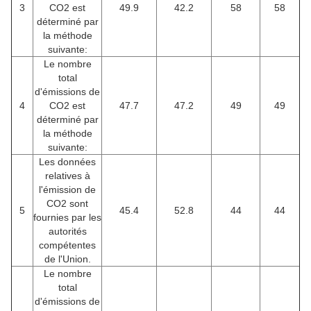
3
CO2 est
49.9
42.2
58
58
déterminé par
la méthode
suivante:
Le nombre
total
d'émissions de
4
CO2 est
47.7
47.2
49
49
déterminé par
la méthode
suivante:
Les données
relatives à
l'émission de
CO2 sont
5
45.4
52.8
44
44
fournies par les
autorités
compétentes
de l'Union.
Le nombre
total
d'émissions de