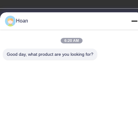
Chine Bonne qualité Amortisseur de vibration de câble métallique
Hoan
Le fournisseur. 2024-2026 Xi'an Hoan Microwave Co., Ltd. . Tous
droits réservés.
Politique de confidentialité
|
Plan du site
6:20 AM
Good day, what product are you looking for?