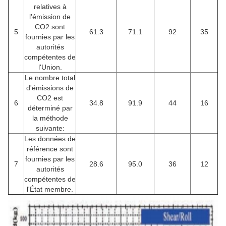
relatives à
l'émission de
CO2 sont
5
61.3
71.1
92
35
fournies par les
autorités
compétentes de
l'Union.
Le nombre total
d'émissions de
CO2 est
6
34.8
91.9
44
16
déterminé par
la méthode
suivante:
Les données de
référence sont
fournies par les
7
28.6
95.0
36
12
autorités
compétentes de
l'État membre.