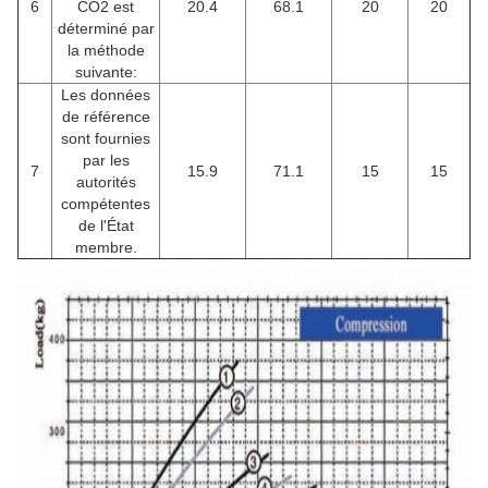
6
CO2 est
20.4
68.1
20
20
déterminé par
la méthode
suivante:
Les données
de référence
sont fournies
par les
7
15.9
71.1
15
15
autorités
compétentes
de l'État
membre.