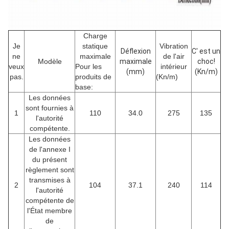
Charge
Je
statique
Vibration
Déflexion
C' est un
ne
maximale
de l'air
Modèle
maximale
choc!
veux
Pour les
intérieur
(mm)
(Kn/m)
pas.
produits de
(Kn/m)
base:
Les données
sont fournies à
1
110
34.0
275
135
l'autorité
compétente.
Les données
de l'annexe I
du présent
règlement sont
transmises à
2
104
37.1
240
114
l'autorité
compétente de
l'État membre
de