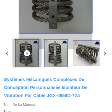
Systèmes Mécaniques Complexes De
Conception Personnalisée Isolateur De
Vibration Par Câble JGX-0956D-72A
Nom De La Marque:
Hoan