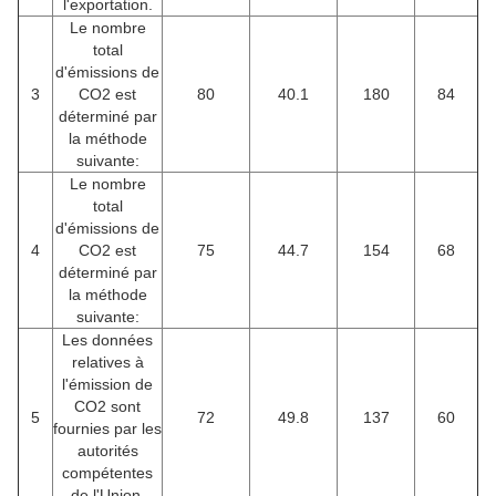
l'exportation.
Le nombre
total
d'émissions de
3
CO2 est
80
40.1
180
84
déterminé par
la méthode
suivante:
Le nombre
total
d'émissions de
4
CO2 est
75
44.7
154
68
déterminé par
la méthode
suivante:
Les données
relatives à
l'émission de
CO2 sont
5
72
49.8
137
60
fournies par les
autorités
compétentes
de l'Union.