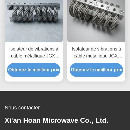
Isolateur de vibrations à
Isolateur de vibrations à
câble métallique JGX-
câble métallique JGX-
2228D-860B, prototypage
1598D-515B offrant une
Obtenez le meilleur prix
rapide, assemblage
Obtenez le meilleur prix
capacité de charge
rapide, support antichoc
évolutive et une isolation
personnalisable
du bruit solidien
Nous contacter
Xi'an Hoan Microwave Co., Ltd.