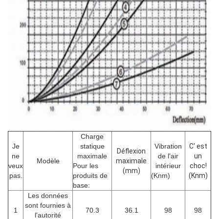
Charge
Je
statique
Vibration
C' est
Déflexion
ne
maximale
de l'air
un
Modèle
maximale
veux
Pour les
intérieur
choc!
(mm)
pas.
produits de
(Knm)
(Knm)
base:
Les données
sont fournies à
1
70.3
36.1
98
98
l'autorité