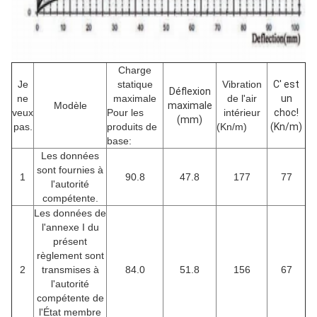
Charge
Je
statique
Vibration
C' est
Déflexion
ne
maximale
de l'air
un
Modèle
maximale
veux
Pour les
intérieur
choc!
(mm)
pas.
produits de
(Kn/m)
(Kn/m)
base:
Les données
sont fournies à
1
90.8
47.8
177
77
l'autorité
compétente.
Les données de
l'annexe I du
présent
règlement sont
2
transmises à
84.0
51.8
156
67
l'autorité
compétente de
l'État membre