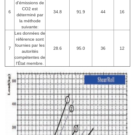
d'émissions de
CO2 est
6
34.8
91.9
44
16
déterminé par
la méthode
suivante:
Les données de
référence sont
fournies par les
7
28.6
95.0
36
12
autorités
compétentes de
l'État membre.