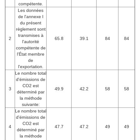
compétente.
Les données
de l'annexe I
du présent
règlement sont
transmises à
2
65.8
39.1
84
84
l'autorité
compétente de
l'État membre
de
l'exportation.
Le nombre total
d'émissions de
CO2 est
3
49.9
42.2
58
58
déterminé par
la méthode
suivante:
Le nombre total
d'émissions de
CO2 est
4
47.7
47.2
49
49
déterminé par
la méthode