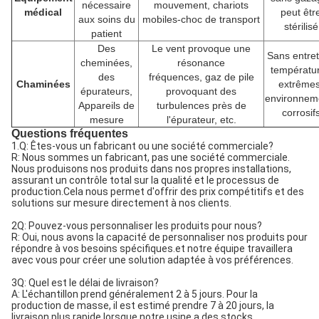
nécessaire
mouvement, chariots
médical
peut êtr
aux soins du
mobiles-choc de transport
stérilisé
patient
Des
Le vent provoque une
Sans entret
cheminées,
résonance
températu
des
fréquences, gaz de pile
Chaminées
extrêmes
épurateurs,
provoquant des
environnem
Appareils de
turbulences près de
corrosif
mesure
l'épurateur, etc.
Questions fréquentes
1.Q: Êtes-vous un fabricant ou une société commerciale?
R: Nous sommes un fabricant, pas une société commerciale.
Nous produisons nos produits dans nos propres installations,
assurant un contrôle total sur la qualité et le processus de
production.Cela nous permet d'offrir des prix compétitifs et des
solutions sur mesure directement à nos clients.
2Q: Pouvez-vous personnaliser les produits pour nous?
R: Oui, nous avons la capacité de personnaliser nos produits pour
répondre à vos besoins spécifiques.et notre équipe travaillera
avec vous pour créer une solution adaptée à vos préférences.
3Q: Quel est le délai de livraison?
A: L'échantillon prend généralement 2 à 5 jours. Pour la
production de masse, il est estimé prendre 7 à 20 jours, la
livraison plus rapide lorsque notre usine a des stocks.