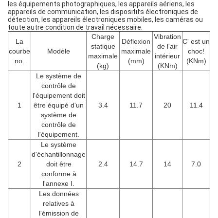
les équipements photographiques, les appareils aériens, les
appareils de communication, les dispositifs électroniques de
détection, les appareils électroniques mobiles, les caméras ou
toute autre condition de travail nécessaire.
Charge
Vibration
La
Déflexion
C' est un
statique
de l'air
courbe
Modèle
maximale
choc!
maximale
intérieur
no.
(mm)
(KNm)
(kg)
(KNm)
Le système de
contrôle de
l'équipement doit
1
être équipé d'un
3.4
11.7
20
11.4
système de
contrôle de
l'équipement.
Le système
d'échantillonnage
2
doit être
2.4
14.7
14
7.0
conforme à
l'annexe I.
Les données
relatives à
l'émission de