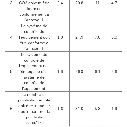
3
CO2 doivent être
2.4
20.8
11
4.7
fournies
conformément à
l'annexe II.
Le système de
contrôle de
4
l'équipement doit
1.8
24.9
7.0
3.0
être conforme à
l'annexe II.
Le système de
contrôle de
l'équipement doit
5
être équipé d'un
1.8
26.9
6.1
2.6
système de
contrôle de
l'équipement.
Le nombre de
points de contrôle
doit être le même
6
1.6
31.0
5.3
1.9
que le nombre de
points de
contrôle.