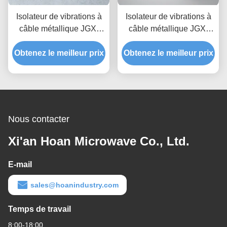
Isolateur de vibrations à
Isolateur de vibrations à
câble métallique JGX-
câble métallique JGX-
2228D-860B, prototypage
1598D-515B offrant une
Obtenez le meilleur prix
rapide, assemblage
Obtenez le meilleur prix
capacité de charge
rapide, support antichoc
évolutive et une isolation
personnalisable
du bruit solidien
Nous contacter
Xi'an Hoan Microwave Co., Ltd.
E-mail
sales@hoanindustry.com
Temps de travail
8:00-18:00