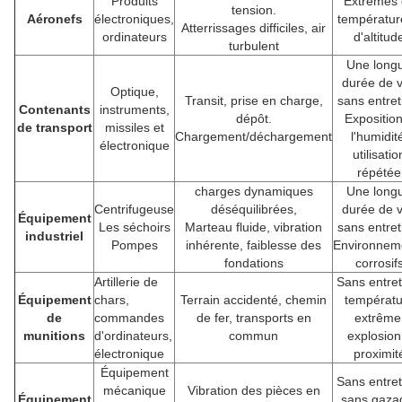
Produits
Extrêmes 
tension.
Aéronefs
électroniques,
températur
Atterrissages difficiles, air
ordinateurs
d'altitud
turbulent
Une long
durée de v
Optique,
Transit, prise en charge,
sans entret
Contenants
instruments,
dépôt.
Expositio
de transport
missiles et
Chargement/déchargement
l'humidit
électronique
utilisatio
répétée
charges dynamiques
Une long
Centrifugeuse
déséquilibrées,
durée de v
Équipement
Les séchoirs
Marteau fluide, vibration
sans entret
industriel
Pompes
inhérente, faiblesse des
Environnem
fondations
corrosif
Artillerie de
Sans entret
Équipement
chars,
Terrain accidenté, chemin
températu
de
commandes
de fer, transports en
extrême
munitions
d'ordinateurs,
commun
explosion
électronique
proximit
Équipement
Sans entret
mécanique
Vibration des pièces en
Équipement
sans gaza