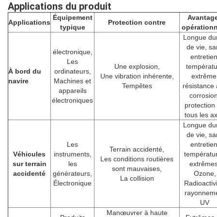
Applications du produit
Équipement
Avantag
Applications
Protection contre
typique
opération
Longue du
de vie, sa
électronique,
entretien
Les
Une explosion,
températu
À bord du
ordinateurs,
Une vibration inhérente,
extrême
navire
Machines et
Tempêtes
résistance 
appareils
corrosion
électroniques
protection
tous les a
Longue du
de vie, sa
Les
entretien
Terrain accidenté,
Véhicules
instruments,
températu
Les conditions routières
sur terrain
les
extrêmes
sont mauvaises,
accidenté
générateurs,
Ozone,
La collision
Électronique
Radioactivi
rayonnem
UV
Manœuvrer à haute