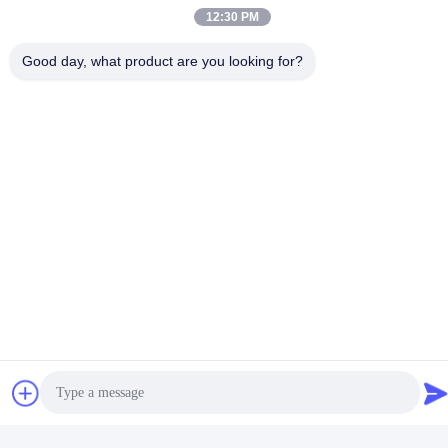
12:30 PM
Good day, what product are you looking for?
*
Le matériau de l'attelle de montage
*
L'acier inoxydable ou l'aluminium peut être sélectionné
*
Options de traitement de surface pour les cleats de montage
en alliage d'aluminium
*
* Anodisation blanche: Traitement de surface pour rendre la
surface d'aluminium plus dure qu'elle-même.Il est le traitement
de surface normal des barres de montage en aluminium;
* Anodisation dure: Traitement de surface pour rendre les barres
de montage en aluminium beaucoup plus dures que la méthode
anodisée blanche.La couleur des barres de montage d'aluminium
anodisé dur est plus sombre que la façon blanche