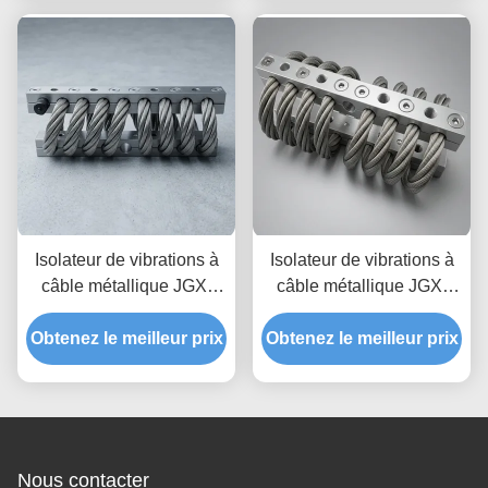
des chocs transitoires
industriel
pour l'électronique de
précision
Isolateur de vibrations à
Isolateur de vibrations à
câble métallique JGX-
câble métallique JGX-
2228D-860B, prototypage
1598D-515B offrant une
Obtenez le meilleur prix
rapide, assemblage
Obtenez le meilleur prix
capacité de charge
rapide, support antichoc
évolutive et une isolation
personnalisable
du bruit solidien
Nous contacter