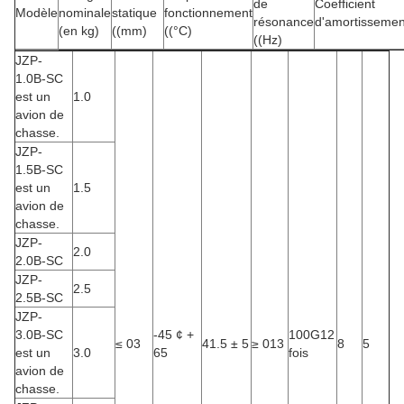
de
Coefficient
Modèle
nominale
statique
fonctionnement
résonance
d'amortissemen
(en kg)
((mm)
((°C)
((Hz)
JZP-
1.0B-SC
est un
1.0
avion de
chasse.
JZP-
1.5B-SC
est un
1.5
avion de
chasse.
JZP-
2.0
2.0B-SC
JZP-
2.5
2.5B-SC
JZP-
3.0B-SC
-45 ¢ +
100G12
≤ 03
41.5 ± 5
≥ 013
8
5
est un
3.0
65
fois
avion de
chasse.