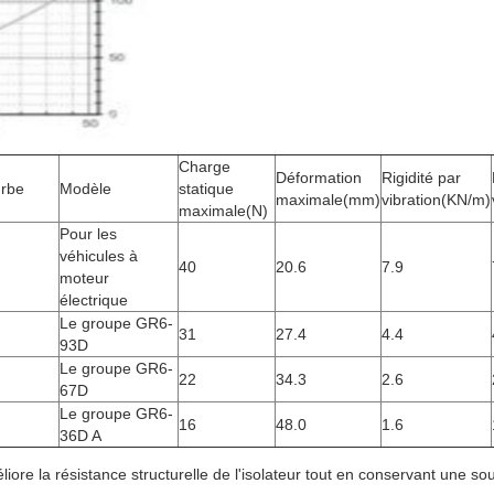
Charge
Déformation
Rigidité par
rbe
Modèle
statique
maximale
(mm)
vibration
(KN/m)
maximale
(N)
Pour les
véhicules à
40
20.6
7.9
moteur
électrique
Le groupe GR6-
31
27.4
4.4
93D
Le groupe GR6-
22
34.3
2.6
67D
Le groupe GR6-
16
48.0
1.6
36D A
ore la résistance structurelle de l'isolateur tout en conservant une so