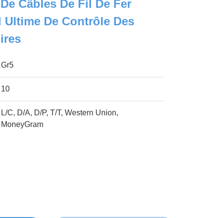
 De Câbles De Fil De Fer
 Ultime De Contrôle Des
ires
Gr5
10
L/C, D/A, D/P, T/T, Western Union,
MoneyGram