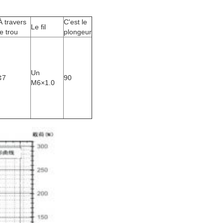
À travers
C'est le
Le fil
le trou
plongeur
Un
¢7
90
M6×1.0