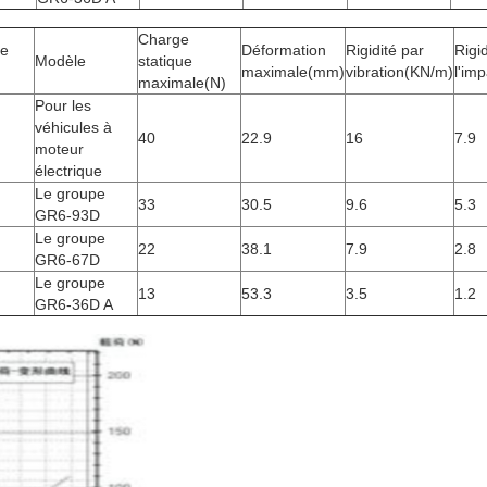
Charge
e
Déformation
Rigidité par
Rigid
Modèle
statique
maximale
(mm)
vibration
(KN/m)
l'imp
maximale
(N)
Pour les
véhicules à
40
22.9
16
7.9
moteur
électrique
Le groupe
33
30.5
9.6
5.3
GR6-93D
Le groupe
22
38.1
7.9
2.8
GR6-67D
Le groupe
13
53.3
3.5
1.2
GR6-36D A