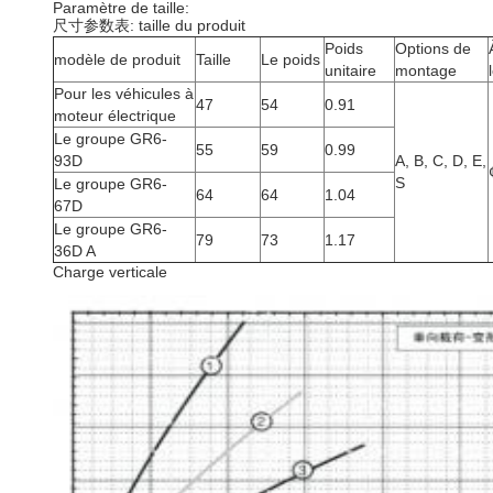
Paramètre de taille:
尺寸参数表: taille du produit
Poids
Options de
modèle de produit
Taille
Le poids
unitaire
montage
Pour les véhicules à
47
54
0.91
moteur électrique
Le groupe GR6-
55
59
0.99
93D
A, B, C, D, E,
S
Le groupe GR6-
64
64
1.04
67D
Le groupe GR6-
79
73
1.17
36D A
Charge verticale