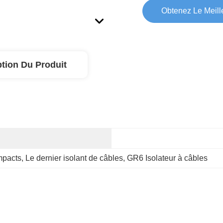
Obtenez Le Meille
ption Du Produit
mpacts
, 
Le dernier isolant de câbles
, 
GR6 Isolateur à câbles