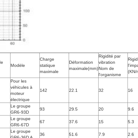
Rigidité par
Charge
Rigid
de
Déformation
vibration
Modèle
statique
l'imp
maximale
(mm)
Nom de
maximale
(KN/
l'organisme
Pour les
véhicules à
142
22.1
32
16
moteur
électrique
Le groupe
93
29.5
20
9.6
GR6-93D
Le groupe
67
37.6
15
5.3
GR6-67D
Le groupe
36
51.6
7.9
2.6
GR6-36D A