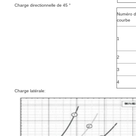
Charge directionnelle de 45 °
Numéro d
courbe
1
2
3
4
Charge latérale: