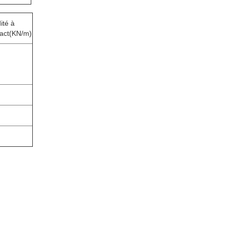
ité à
act
(KN/m)