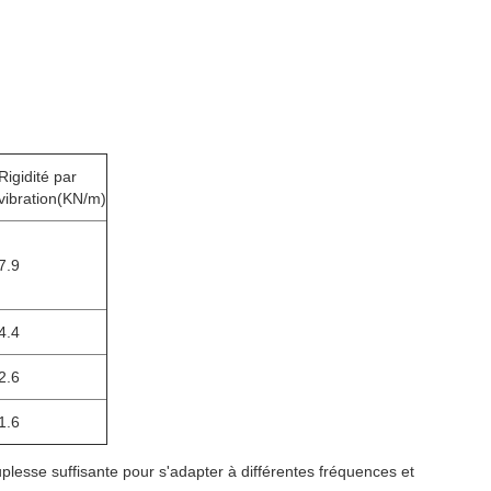
Rigidité par
vibration
(KN/m)
7.9
4.4
2.6
1.6
uplesse suffisante pour s'adapter à différentes fréquences et