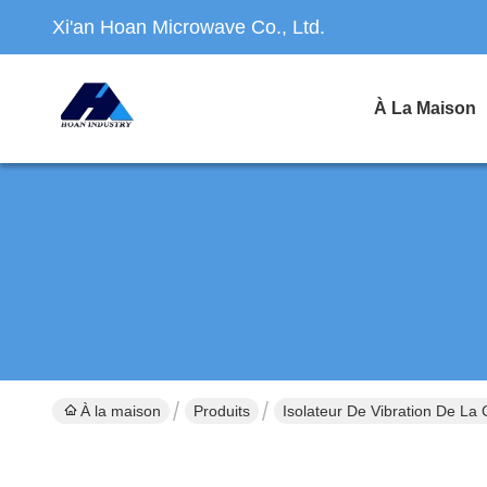
Xi'an Hoan Microwave Co., Ltd.
À La Maison
À la maison
Produits
Isolateur De Vibration De La