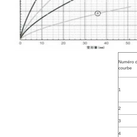
Numéro 
courbe
1
2
3
4