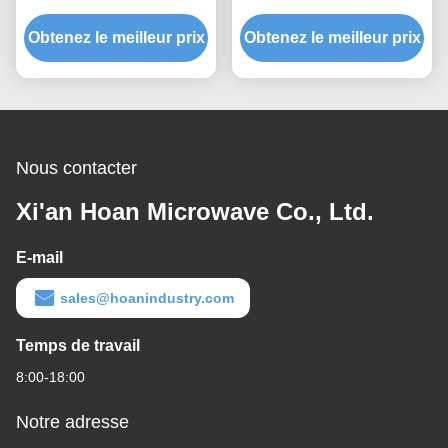
2228D-860B, prototypage
1598D-515B offrant une
Obtenez le meilleur prix
rapide, assemblage
Obtenez le meilleur prix
capacité de charge
rapide, support antichoc
évolutive et une isolation
personnalisable
du bruit solidien
Nous contacter
Xi'an Hoan Microwave Co., Ltd.
E-mail
sales@hoanindustry.com
Temps de travail
8:00-18:00
Notre adresse