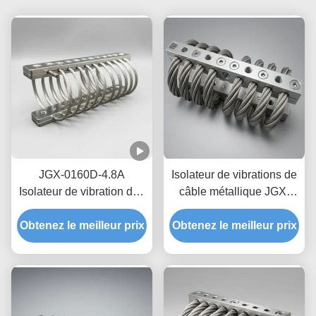
JGX-0160D-4.8A
Isolateur de vibrations de
Isolateur de vibration des
câble métallique JGX-
câbles maritimes en mer,
1598D-428B,
montage de choc en acier
Obtenez le meilleur prix
amortissement par friction
Obtenez le meilleur prix
inoxydable sans
sans huile, sans fluage,
maintenance
pour la protection du
transport