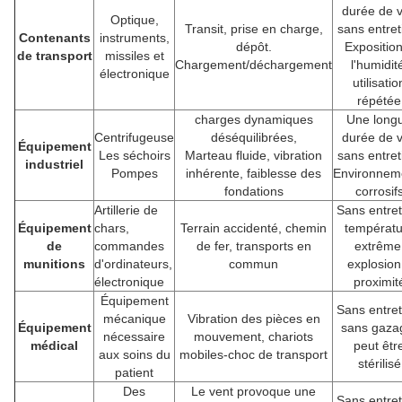
durée de v
Optique,
Transit, prise en charge,
sans entret
Contenants
instruments,
dépôt.
Expositio
de transport
missiles et
Chargement/déchargement
l'humidit
électronique
utilisatio
répétée
charges dynamiques
Une long
Centrifugeuse
déséquilibrées,
durée de v
Équipement
Les séchoirs
Marteau fluide, vibration
sans entret
industriel
Pompes
inhérente, faiblesse des
Environnem
fondations
corrosif
Artillerie de
Sans entret
Équipement
chars,
Terrain accidenté, chemin
températu
de
commandes
de fer, transports en
extrême
munitions
d'ordinateurs,
commun
explosion
électronique
proximit
Équipement
Sans entret
mécanique
Vibration des pièces en
Équipement
sans gaza
nécessaire
mouvement, chariots
médical
peut êtr
aux soins du
mobiles-choc de transport
stérilisé
patient
Des
Le vent provoque une
Sans entret