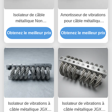
Isolateur de câble
Amortisseur de vibrations
métallique Non
pour câble métallique
magnétique cem-safe
JGX-2228D-860B en
Obtenez le meilleur prix
JGX-2228D-665B,
Obtenez le meilleur prix
acier inoxydable, longue
support de Dissipation
durée de vie, amortisseur
des chocs transitoires
industriel
pour l'électronique de
précision
Isolateur de vibrations à
Isolateur de vibrations à
câble métallique JGX-
câble métallique JGX-