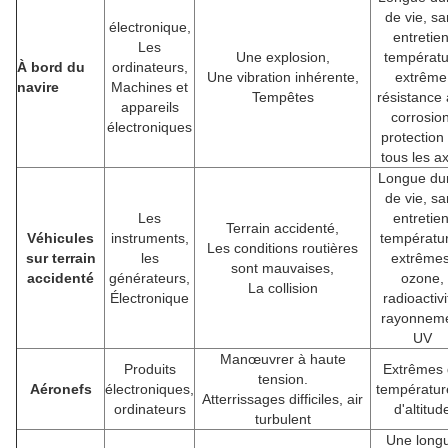
de vie, sa
électronique,
entretien
Les
Une explosion,
températu
À bord du
ordinateurs,
Une vibration inhérente,
extrême
navire
Machines et
Tempêtes
résistance 
appareils
corrosion
électroniques
protection
tous les a
Longue du
de vie, sa
Les
entretien
Terrain accidenté,
Véhicules
instruments,
températu
Les conditions routières
sur terrain
les
extrêmes
sont mauvaises,
accidenté
générateurs,
ozone,
La collision
Électronique
radioactivi
rayonnem
UV
Manœuvrer à haute
Produits
Extrêmes 
tension.
Aéronefs
électroniques,
températur
Atterrissages difficiles, air
ordinateurs
d'altitud
turbulent
Une long