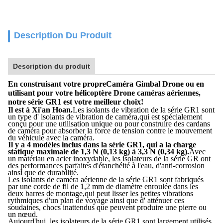
Description Du Produit
Description du produit
En construisant votre propre
Caméra Gimbal Drone ou en
utilisant pour votre hélicoptère Drone caméras aériennes
,
notre série GR1 est votre meilleur choix!
Il est à Xi'an Hoan.
Les isolants de vibration de la série GR1 sont
un type d' isolants de vibration de caméra,qui est spécialement
conçu pour une utilisation unique ou pour construire des cardans
de caméra pour absorber la force de tension contre le mouvement
du véhicule avec la caméra.
Il y a 4 modèles inclus dans la série GR1, qui a la charge
statique maximale de 1,3 N (0,13 kg) à 3,3 N (0,34 kg).
Avec
un matériau en acier inoxydable, les isolateurs de la série GR ont
des performances parfaites d'étanchéité à l'eau, d'anti-corrosion
ainsi que de durabilité.
Les isolants de caméra aérienne de la série GR1 sont fabriqués
par une corde de fil de 1,2 mm de diamètre enroulée dans les
deux barres de montage,qui peut lisser les petites vibrations
rythmiques d'un plan de voyage ainsi que d' atténuer ces
soudaines, chocs inattendus que peuvent produire une pierre ou
un nœud.
Aujourd'hui, les isolateurs de la série GR1 sont largement utilisés