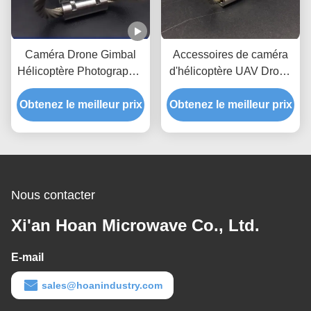
Caméra Drone Gimbal
Accessoires de caméra
Hélicoptère Photographie
d'hélicoptère UAV Drone
aérienne GR6-142D-A
stabilisateur de choc
Obtenez le meilleur prix
Caméra Isolateur de
Obtenez le meilleur prix
isolation contre les
vibrations Isolateur de
vibrations GR4-13D-A
vibrations de la cam
isolant à câbles compacts
Nous contacter
Xi'an Hoan Microwave Co., Ltd.
E-mail
sales@hoanindustry.com