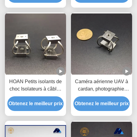
HOAN Petits isolants de
Caméra aérienne UAV à
choc Isolateurs à câbles
cardan, photographie,
pour l'amortissement des
Drone, tournage, isolation
Obtenez le meilleur prix
vibrations
Obtenez le meilleur prix
des chocs et des
vibrations, série GR1,
isolateur de vibrations