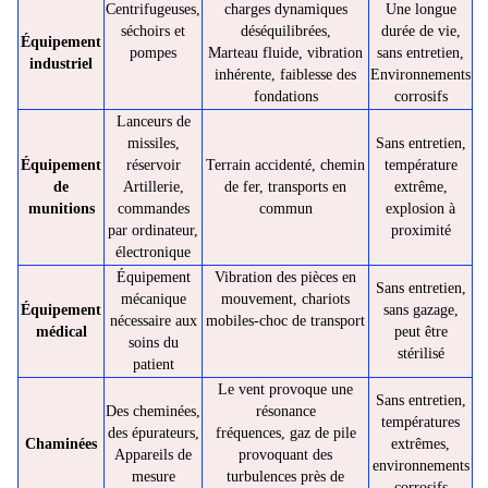
Centrifugeuses,
charges dynamiques
Une longue
séchoirs et
déséquilibrées,
durée de vie,
Équipement
pompes
Marteau fluide, vibration
sans entretien,
industriel
inhérente, faiblesse des
Environnements
fondations
corrosifs
Lanceurs de
missiles,
Sans entretien,
Équipement
réservoir
Terrain accidenté, chemin
température
de
Artillerie,
de fer, transports en
extrême,
munitions
commandes
commun
explosion à
par ordinateur,
proximité
électronique
Équipement
Vibration des pièces en
Sans entretien,
mécanique
mouvement, chariots
Équipement
sans gazage,
nécessaire aux
mobiles-choc de transport
médical
peut être
soins du
stérilisé
patient
Le vent provoque une
Sans entretien,
Des cheminées,
résonance
températures
des épurateurs,
fréquences, gaz de pile
Chaminées
extrêmes,
Appareils de
provoquant des
environnements
mesure
turbulences près de
corrosifs