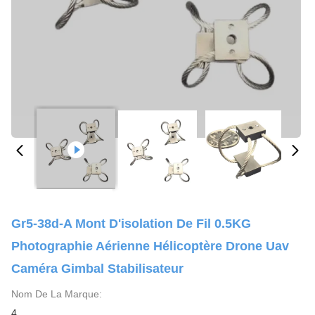
Gr5-38d-A Mont D'isolation De Fil 0.5KG
Photographie Aérienne Hélicoptère Drone Uav
Caméra Gimbal Stabilisateur
Nom De La Marque:
4