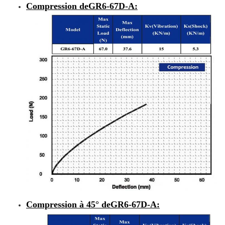
Compression de
GR6-67D-A
:
Compression à 45° de
GR6-67D-A
: