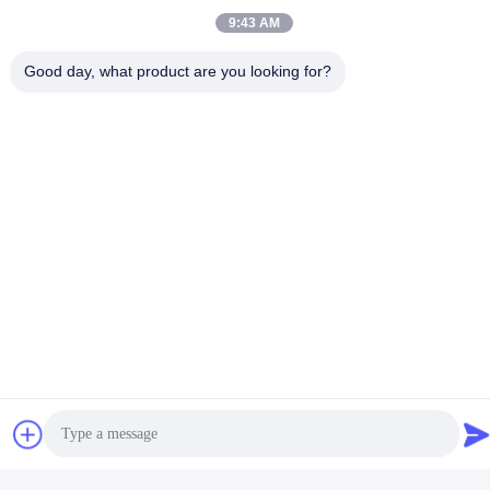
9:43 AM
Film De Cinéma Isolant Les Vibrations De La Caméra
Good day, what product are you looking for?
Produits Connexes
Stabilisateur de caméra
Isolateurs de choc de
UAV pour voiture RC
petite taille à applications