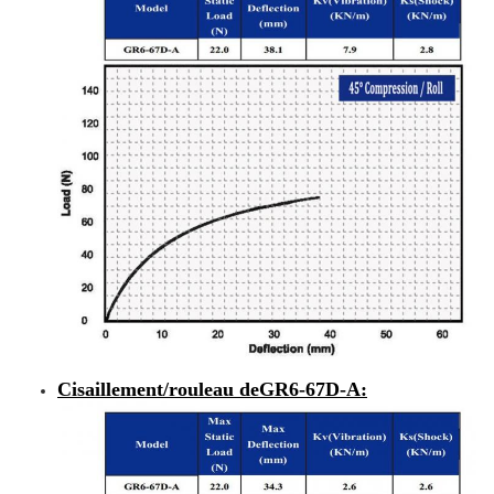
Cisaillement/rouleau de
GR6-67D-A
: