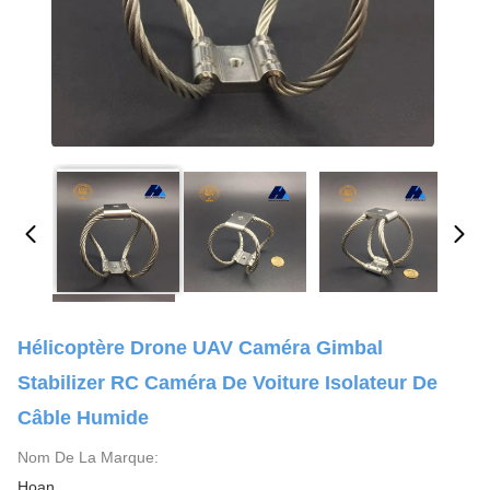
Hélicoptère Drone UAV Caméra Gimbal
Stabilizer RC Caméra De Voiture Isolateur De
Câble Humide
Nom De La Marque:
Hoan