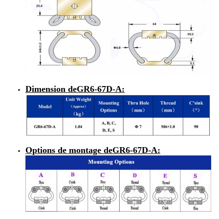
Dimension de
GR6-67D-A
:
Options de montage de
GR6-67D-A
: