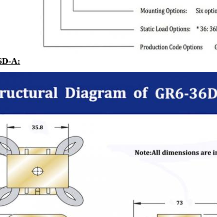
6D-A
: