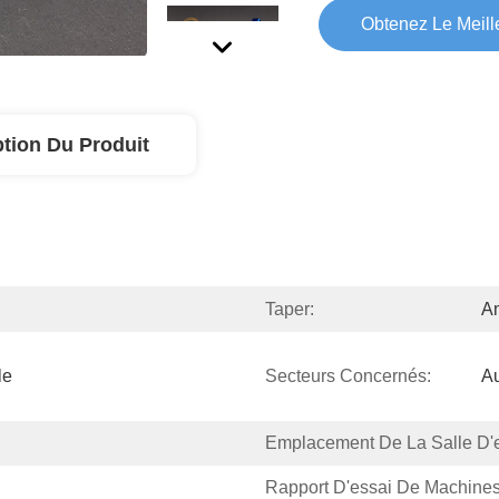
Obtenez Le Meille
ption Du Produit
Taper:
Am
e 
Secteurs Concernés:
Au
Emplacement De La Salle D'e
Rapport D'essai De Machines