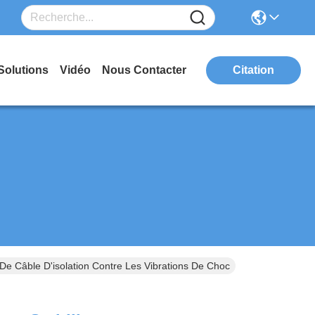
Solutions
Vidéo
Nous Contacter
Citation
 De Câble D'isolation Contre Les Vibrations De Choc