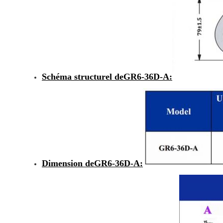
Schéma structurel de
GR6-36D-A
:
Dimension de
GR6-36D-A
: