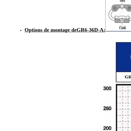
Options de montage de
GR6-36D-A
: