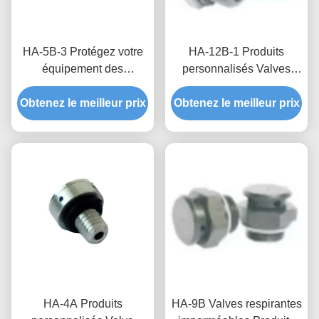
HA-5B-3 Protégez votre
HA-12B-1 Produits
équipement des
personnalisés Valves
différences de pression et
respirantes imperméables
Obtenez le meilleur prix
des environnements
Obtenez le meilleur prix
pour éoliennes à haute
humides avec des
perméabilité à l'air et
vannes imperméables et
pression de blocage de
respirantes
l'eau
personnalisées
HA-4A Produits
HA-9B Valves respirantes