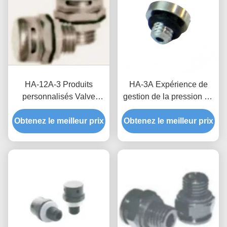
HA-12A-3 Produits
HA-3A Expérience de
personnalisés Valve
gestion de la pression de
imperméable et
l'air inégalée avec des
Obtenez le meilleur prix
respirante La
Obtenez le meilleur prix
produits personnalisés
combinaison parfaite de
technologie et de
fonctionnalité