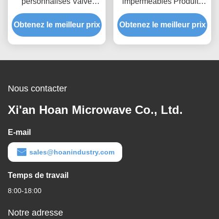
personnalisés Valve
imperméables Produits
respirante imperméable
personnalisés pour
Obtenez le meilleur prix
pour une protection
Obtenez le meilleur prix
l'électronique grand
optimale de l'équipement
public et
et une stabilité de la
l'imperméabilisation IP68
pression atmosphérique
Nous contacter
Xi'an Hoan Microwave Co., Ltd.
E-mail
sales@hoanindustry.com
Temps de travail
8:00-18:00
Notre adresse