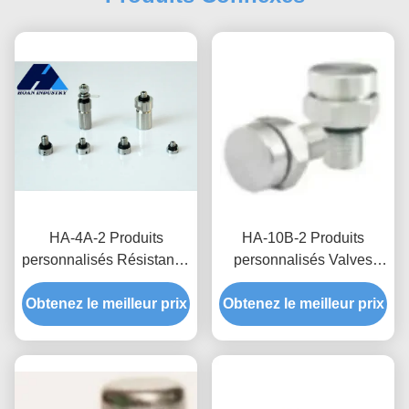
HA-4A-2 Produits
HA-10B-2 Produits
personnalisés Résistant à
personnalisés Valves
l'eau soupape respirante
respirantes imperméables
Obtenez le meilleur prix
pour boîte de distribution
Obtenez le meilleur prix
pour une fiabilité et une
étanchéité et protection
durée de vie améliorées
contre l'humidité
dans les nouveaux
systèmes énergétiques