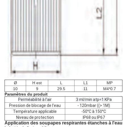
Ø
H est
L
L1
MP
10
9
29.5
11
M4*0.7
Paramètres du produit
Perméabilité à l'air
3 ml/min atp=1 KPa
Pression de blocage de l'eau
- 120mbar ((> 1M)
Température applicable
-50°C à 150°C
Niveau de protection
IP68 ou IP67
Application des soupapes respirantes étanches à l'eau