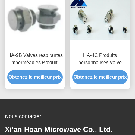
HA-9B Valves respirantes
HA-4C Produits
imperméables Produits
personnalisés Valve
personnalisés pour
imperméable et
Obtenez le meilleur prix
l'électronique grand
Obtenez le meilleur prix
respirante pour une
public et
meilleure dissipation de
l'imperméabilisation IP68
chaleur et protection des
lampes LED
Nous contacter
Xi'an Hoan Microwave Co., Ltd.