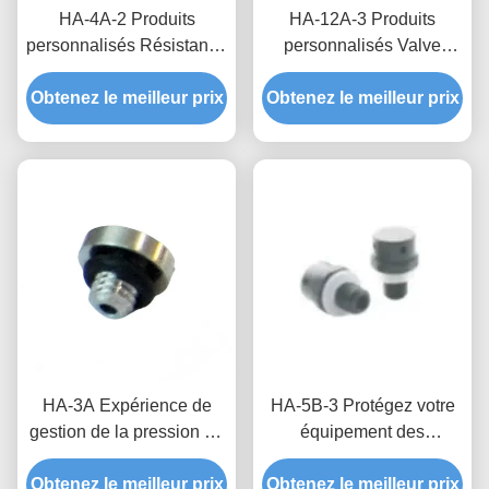
HA-4A-2 Produits
HA-12A-3 Produits
personnalisés Résistant à
personnalisés Valve
l'eau soupape respirante
imperméable et
Obtenez le meilleur prix
pour boîte de distribution
Obtenez le meilleur prix
respirante La
étanchéité et protection
combinaison parfaite de
contre l'humidité
technologie et de
fonctionnalité
HA-3A Expérience de
HA-5B-3 Protégez votre
gestion de la pression de
équipement des
l'air inégalée avec des
différences de pression et
Obtenez le meilleur prix
produits personnalisés
Obtenez le meilleur prix
des environnements