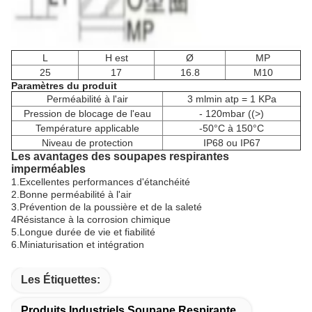
L
H est
Ø
MP
25
17
16.8
M10
Paramètres du produit
Perméabilité à l'air
3 mlmin atp = 1 KPa
Pression de blocage de l'eau
- 120mbar ((>)
Température applicable
-50°C à 150°C
Niveau de protection
IP68 ou IP67
Les avantages des soupapes respirantes
imperméables
1.Excellentes performances d'étanchéité
2.Bonne perméabilité à l'air
3.Prévention de la poussière et de la saleté
4Résistance à la corrosion chimique
5.Longue durée de vie et fiabilité
6.Miniaturisation et intégration
Les Étiquettes:
Produits Industriels Soupape Respirante