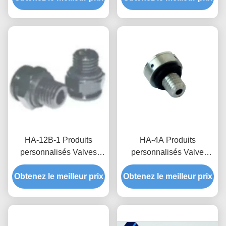
humides avec des
vannes imperméables et
respirantes
personnalisées
HA-12B-1 Produits
HA-4A Produits
personnalisés Valves
personnalisés Valve
respirantes imperméables
respirante imperméable
Obtenez le meilleur prix
pour éoliennes à haute
Obtenez le meilleur prix
pour une protection
perméabilité à l'air et
optimale de l'équipement
pression de blocage de
et une stabilité de la
l'eau
pression atmosphérique