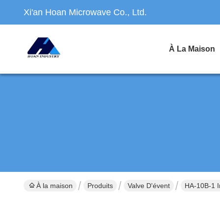
Xi'an Hoan Microwave Co., Ltd.
À La Maison
À la maison
Produits
Valve D'évent
HA-10B-1 I