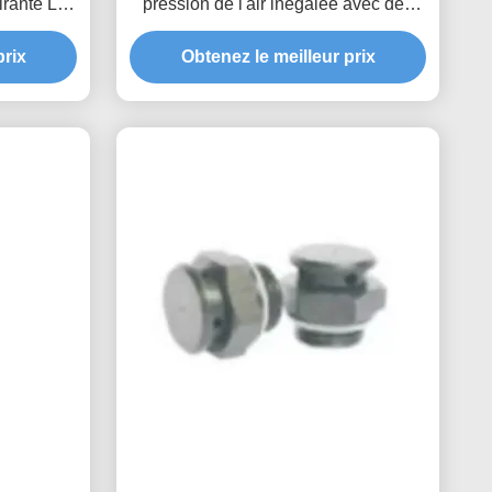
irante La
pression de l'air inégalée avec des
chnologie
produits personnalisés
prix
é
Obtenez le meilleur prix