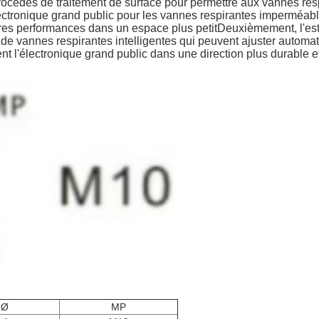
rocédés de traitement de surface pour permettre aux vannes resp
ctronique grand public pour les vannes respirantes imperméable
eures performances dans un espace plus petitDeuxièmement, l'es
 de vannes respirantes intelligentes qui peuvent ajuster autom
électronique grand public dans une direction plus durable et p
Ø
MP