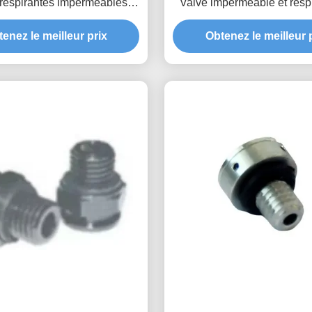
 respirantes imperméables
Valve imperméable et resp
fiabilité et une durée de vie
combinaison parfaite de te
orées dans les nouveaux
enez le meilleur prix
Obtenez le meilleur 
et de fonctionnalit
stèmes énergétiques