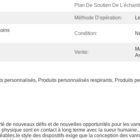
Plan De Soutien De L'échanti
Méthode D'opération:
L
oins 
Condition:
N
Ma
Vente:
Am
ts personnalisés
, 
Produits personnalisés respirants
, 
Produits p
té de nouveaux défis et de nouvelles opportunités pour les van
rme physique sont en contact à long terme avec la sueur humaine
bles.le style des dispositifs exige que la conception des vannes