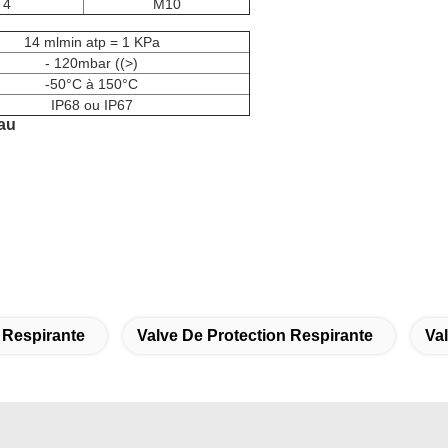
4
M10
14 mlmin atp = 1 KPa
- 120mbar ((>)
-50°C à 150°C
IP68 ou IP67
eau
 Respirante
Valve De Protection Respirante
Va