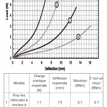
Charge
Déflexion
C' est un
statique
Vibration
Modèle
maximale
choc!
maximale
(KNm)
(mm)
(KNm)
(N)
Pour les
véhicules à
1
1.1
7.9
0.7
0.7
moteur à