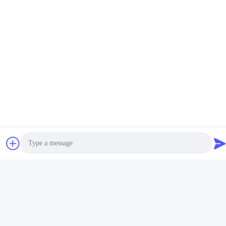
Isolateurs de vibration de
Isolateur de vibrations par
câbles compacts de série
câble GR5-16D-A pour
GR2
drones, charge de 5-6 kg
Obtenez le meilleur prix
Obtenez le meilleur prix
Photo
Video Call