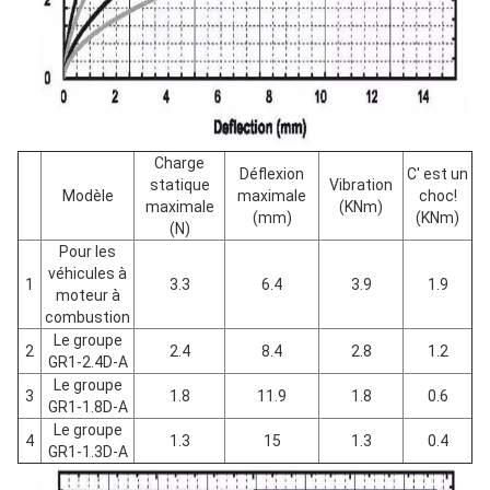
Charge
Déflexion
C' est un
statique
Vibration
Modèle
maximale
choc!
maximale
(KNm)
(mm)
(KNm)
(N)
Pour les
véhicules à
1
3.3
6.4
3.9
1.9
moteur à
combustion
Le groupe
2
2.4
8.4
2.8
1.2
GR1-2.4D-A
Le groupe
3
1.8
11.9
1.8
0.6
GR1-1.8D-A
Le groupe
4
1.3
15
1.3
0.4
GR1-1.3D-A