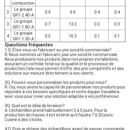
combustion
Le groupe
2
0.9
9.9
0.4
0.4
GR1-2.4D-A
Le groupe
3
0.7
13.2
0.3
0.3
GR1-1.8D-A
Le groupe
4
0.5
16.3
0.1
0.1
GR1-1.3D-A
Questions fréquentes
1.Q: Êtes-vous un fabricant ou une société commerciale?
R: Nous sommes un fabricant, pas une société commerciale.
Nous produisons nos produits dans nos propres installations,
assurant un contrôle total sur la qualité et le processus de
production.Cela nous permet d'offrir des prix compétitifs et des
solutions sur mesure directement à nos clients.
2Q: Pouvez-vous personnaliser les produits pour nous?
R: Oui, nous avons la capacité de personnaliser nos produits pour
répondre à vos besoins spécifiques.et notre équipe travaillera
avec vous pour créer une solution adaptée à vos préférences.
3Q: Quel est le délai de livraison?
A: L'échantillon prend habituellement 2 à 5 jours. Pour la
production de masse, il est estimé qu'il faudra 7 à 20 jours.
L'usine a des stocks.
4.Q: Puis-je obtenir des échantillons avant de passer commande