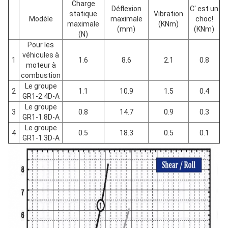
Charge
Déflexion
C' est un
statique
Vibration
Modèle
maximale
choc!
maximale
(KNm)
(mm)
(KNm)
(N)
Pour les
véhicules à
1
1.6
8.6
2.1
0.8
moteur à
combustion
Le groupe
2
1.1
10.9
1.5
0.4
GR1-2.4D-A
Le groupe
3
0.8
14.7
0.9
0.3
GR1-1.8D-A
Le groupe
4
0.5
18.3
0.5
0.1
GR1-1.3D-A