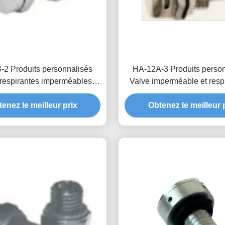
2 Produits personnalisés
HA-12A-3 Produits perso
 respirantes imperméables
Valve imperméable et resp
fiabilité et une durée de vie
combinaison parfaite de te
orées dans les nouveaux
enez le meilleur prix
Obtenez le meilleur 
et de fonctionnalit
stèmes énergétiques