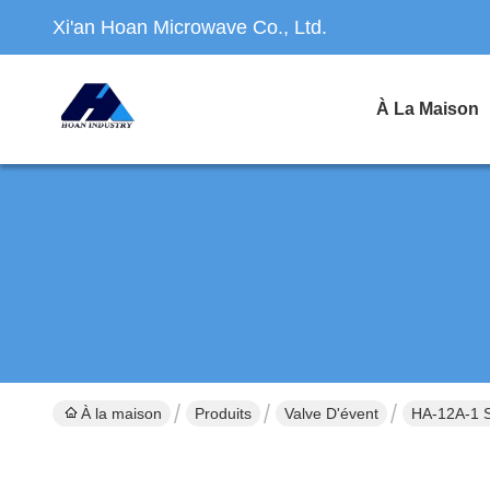
Xi'an Hoan Microwave Co., Ltd.
À La Maison
À la maison
Produits
Valve D'évent
HA-12A-1 S