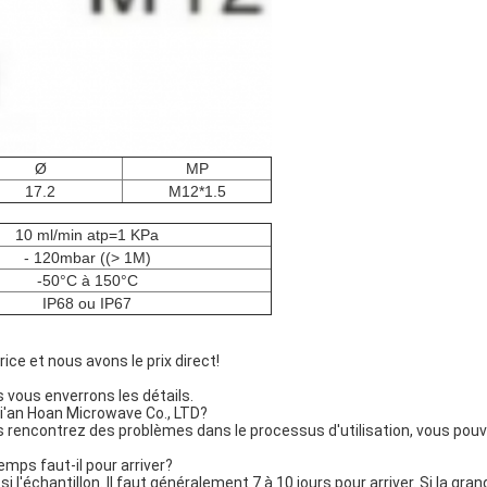
Ø
MP
17.2
M12*1.5
10 ml/min atp=1 KPa
- 120mbar ((> 1M)
-50°C à 150°C
IP68 ou IP67
ce et nous avons le prix direct!
s vous enverrons les détails.
 Xi'an Hoan Microwave Co., LTD?
us rencontrez des problèmes dans le processus d'utilisation, vous pouv
ps faut-il pour arriver?
 l'échantillon. Il faut généralement 7 à 10 jours pour arriver. Si la 