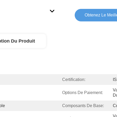
Obtenez Le Meille
ption Du Produit
Certification:
I
Va
Options De Paiement:
Du
ble
Composants De Base:
C
Va