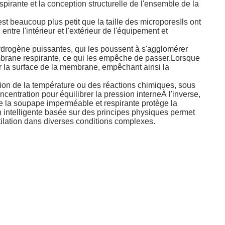
pirante et la conception structurelle de l'ensemble de la
t beaucoup plus petit que la taille des microporesIls ont
tre l'intérieur et l'extérieur de l'équipement et
'hydrogène puissantes, qui les poussent à s'agglomérer
embrane respirante, ce qui les empêche de passer.Lorsque
ur la surface de la membrane, empêchant ainsi la
tion de la température ou des réactions chimiques, sous
ncentration pour équilibrer la pression interneÀ l'inverse,
 de la soupape imperméable et respirante protège la
 intelligente basée sur des principes physiques permet
tilation dans diverses conditions complexes.