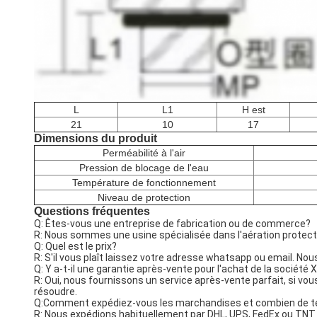
L
L1
H est
21
10
17
Dimensions du produit
Perméabilité à l'air
Pression de blocage de l'eau
Température de fonctionnement
Niveau de protection
Questions fréquentes
Q: Êtes-vous une entreprise de fabrication ou de commerce?
R: Nous sommes une usine spécialisée dans l'aération protectri
Q: Quel est le prix?
R: S'il vous plaît laissez votre adresse whatsapp ou email. Nou
Q: Y a-t-il une garantie après-vente pour l'achat de la société
R: Oui, nous fournissons un service après-vente parfait, si vo
résoudre.
Q:Comment expédiez-vous les marchandises et combien de tem
R: Nous expédions habituellement par DHL, UPS, FedEx ou TNT si