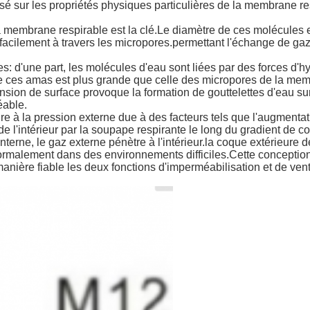
é sur les propriétés physiques particulières de la membrane res
 membrane respirable est la clé.Le diamètre de ces molécules es
acilement à travers les micropores.permettant l'échange de gaz en
tes: d'une part, les molécules d'eau sont liées par des forces d
e de ces amas est plus grande que celle des micropores de la m
ension de surface provoque la formation de gouttelettes d'eau s
éable.
re à la pression externe due à des facteurs tels que l'augmenta
de l'intérieur par la soupape respirante le long du gradient de co
interne, le gaz externe pénètre à l'intérieur.la coque extérieure
ormalement dans des environnements difficiles.Cette conception
nière fiable les deux fonctions d'imperméabilisation et de ven