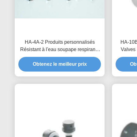
HA-4A-2 Produits personnalisés
HA-10B-
Résistant à l'eau soupape respirante
Valves
pour boîte de distribution étanchéité et
pour une 
protection contre l'humidité
Obtenez le meilleur prix
améli
Obt
sy