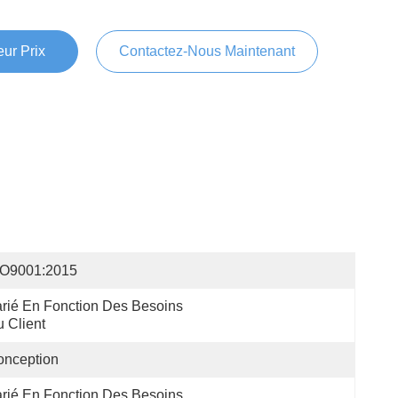
ur Prix
Contactez-Nous Maintenant
SO9001:2015
rié En Fonction Des Besoins 
 Client
onception
rié En Fonction Des Besoins 