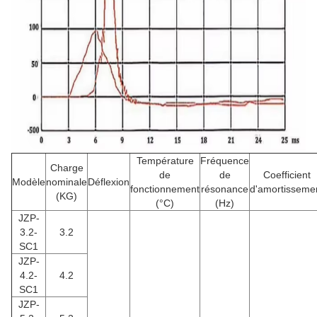
Température
Fréquence
Charge
de
de
Coefficient
Modèle
nominale
Déflexion
fonctionnement
résonance
d'amortisseme
(KG)
(°C)
(Hz)
JZP-
3.2-
3.2
SC1
JZP-
4.2-
4.2
SC1
JZP-