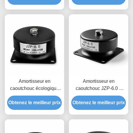
amortisseur de rénovation
permanente, rapport
pour équipement hérité
d'amortissement optimisé
pour les machines
lourdes
Amortisseur en
Amortisseur en
caoutchouc écologique
caoutchouc JZP-6.0 à
JZP-6.0, amortisseur
large plage de
Obtenez le meilleur prix
autolubrifié sans
Obtenez le meilleur prix
température pour le
grincement pour
filtrage des micro-
équipement industriel
vibrations et
l'amortissement pour
équipements de précision