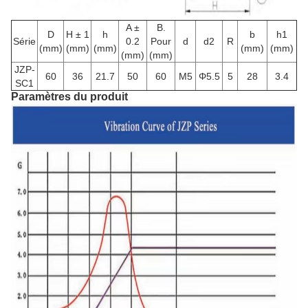
A ±
B.
D
H ± 1
h
b
h1
Série
0.2
Pour
d
d2
R
(mm)
(mm)
(mm)
(mm)
(mm)
(mm)
(mm)
JZP-
60
36
21.7
50
60
M5
Φ5.5
5
28
3.4
SC1
Paramètres du produit