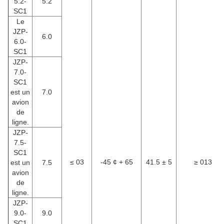
5.2-
5.2
SC1
Le
JZP-
6.0
6.0-
SC1
JZP-
7.0-
SC1
est un
7.0
avion
de
ligne.
JZP-
7.5-
SC1
≤ 03
-45 ¢ + 65
41.5 ± 5
≥ 013
est un
7.5
avion
de
ligne.
JZP-
9.0-
9.0
SC1