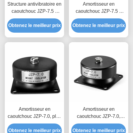
Structure antivibratoire en
Amortisseur en
caoutchouc JZP-7.5 à
caoutchouc JZP-7.5 à
verrouillage anti-
conception hygiénique et
Obtenez le meilleur prix
séparation avec
lisse avec amortissement
Obtenez le meilleur prix
traçabilité de lot moulée
progressif facile à laver
permanente
Amortisseur en
Amortisseur en
caoutchouc JZP-7.0, plus
caoutchouc JZP-7.0,
de 1000000 cycles de
ensemble à faible
Obtenez le meilleur prix
fatigue testés,
Obtenez le meilleur prix
Compression, élasticité