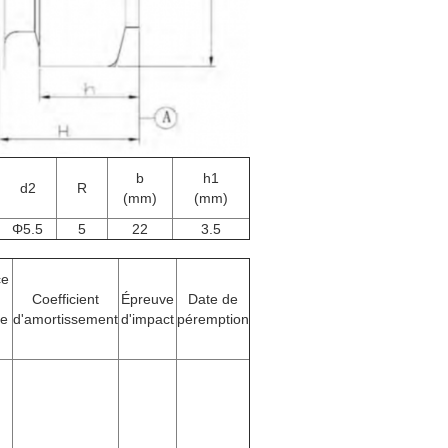
b
h1
d2
R
(mm)
(mm)
Φ5.5
5
22
3.5
ce
Coefficient
Épreuve
Date de
ce
d'amortissement
d'impact
péremption