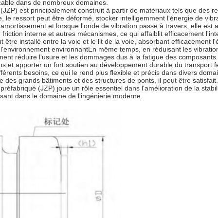
plaçable dans de nombreux domaines.
ué (JZP) est principalement construit à partir de matériaux tels que de
ve, le ressort peut être déformé, stocker intelligemment l'énergie de vibr
'amortissement et lorsque l'onde de vibration passe à travers, elle est
iction interne et autres mécanismes, ce qui affaiblit efficacement l'int
être installé entre la voie et le lit de la voie, absorbant efficacement l'
 à l'environnement environnantEn même temps, en réduisant les vibrations
ment réduire l'usure et les dommages dus à la fatigue des composants de 
ains,et apporter un fort soutien au développement durable du transport 
érents besoins, ce qui le rend plus flexible et précis dans divers domain
 des grands bâtiments et des structures de ponts, il peut être satisfait.
 préfabriqué (JZP) joue un rôle essentiel dans l'amélioration de la stabi
ssant dans le domaine de l'ingénierie moderne.