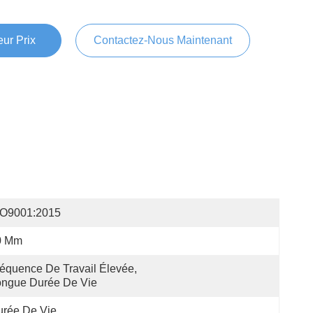
ur Prix
Contactez-Nous Maintenant
SO9001:2015
0 Mm
équence De Travail Élevée, 
ongue Durée De Vie
urée De Vie