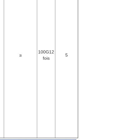
100G12
≥
5
fois