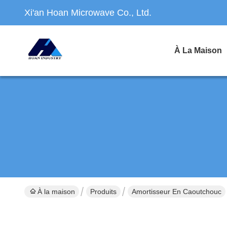
Xi'an Hoan Microwave Co., Ltd.
À La Maison
À la maison
Produits
Amortisseur En Caoutchouc