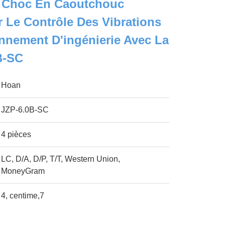
 Choc En Caoutchouc
r Le Contrôle Des Vibrations
nnement D'ingénierie Avec La
B-SC
Hoan
JZP-6.0B-SC
4 pièces
LC, D/A, D/P, T/T, Western Union,
MoneyGram
4, centime,7