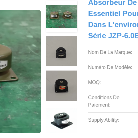
Absorbeur De
Essentiel Pou
Dans L'enviro
Série JZP-6.0
Nom De La Marque:
Numéro De Modèle:
MOQ:
Conditions De
Paiement:
Supply Ability: