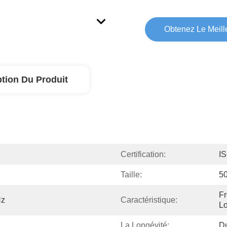
Obtenez Le Meille
ption Du Produit
Certification:
I
Taille:
5
Fr
Hz
Caractéristique:
L
La Longévité:
D