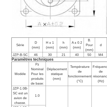
B.
D
H ± 1
h
A ± 0.2
Série
Pour
d
(mm)
(mm)
(mm)
(mm)
(mm)
JZP-B-SC
46
30
21
40
50
M4
Paramètres techniques
Pz
Température
Fréquen
Nominal
Déplacement
de
de
Modèle
Pour les
statique
fonctionnement
résonan
produits
(mm)
(°C)
(Hz)
de base:
JZP-1.0B-
SC est un
1.0
avion de
chasse.