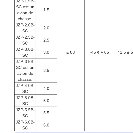
JZP-1.5B-
SC est un
1.5
avion de
chasse.
JZP-2.0B-
2.0
SC
JZP-2.5B-
2.5
SC
JZP-3.0B-
3.0
≤ 03
-45 ¢ + 65
41.5 ± 5
SC
JZP-3.5B-
SC est un
3.5
avion de
chasse.
JZP-4.0B-
4.0
SC
JZP-5.0B-
5.0
SC
JZP-5.5B-
5.5
SC
JZP-6.0B-
6.0
SC