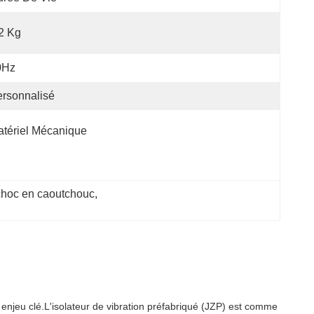
2 Kg
0Hz
rsonnalisé
tériel Mécanique
choc en caoutchouc
, 
 un enjeu clé.L'isolateur de vibration préfabriqué (JZP) est comme