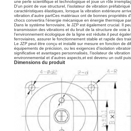
une perle scientifique et technologique et joue un rôle irrem
D'un point de vue structurel, l'isolateur de vibration préfabriq
caractéristiques élastiques, lorsque la vibration extérieure arri
vibration.d'autre partCes matériaux ont de bonnes propriétés d
chocs convertira l'énergie mécanique en énergie thermique par fr
Dans le système ferroviaire, le JZP est également crucial. Il peut 
transmission des vibrations et du bruit de la structure de voie
l'environnement écologique de la ligne est réduite.il peut égale
ferroviaires, assurer le fonctionnement stable et rapide des tr
Le JZP peut être conçu et installé sur mesure en fonction de diff
équipements de précision, ou les exigences d'isolation vibratoire
significative et avantages personnalisés, l'isolateur de vibration
environnemental et d'autres aspects,et est devenu un outil pui
Dimensions du produit