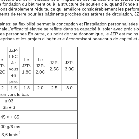
 fondation du bâtiment ou à la structure de soutien clé, quand l'onde s
t considérablement réduite, ce qui améliore considérablement les perfo
ements de terre.pour les bâtiments proches des artères de circulation, J
nes: sa flexibilité permet la conception et l'installation personnalisée
aleL'efficacité élevée se reflète dans sa capacité à isoler avec précision
des personnes.En outre, du point de vue économique, le JZP est moins c
entreprises et les projets d'ingénierie économisent beaucoup de capital e
JZP-
1.5C.
Le
Le
Le
Je
JZP-
JZP-
ZP-
JZP-
JZP-
vous
2.5C
3.0C
.2C
1.8C
2.0C
en
prie.
.2
1.5
1.8
2.0
2.5
3.0
ion vers le bas
≤ 03
35 ± 3
-45 ¢ + 65
100 g/6 ms
2
 3,6 km/s