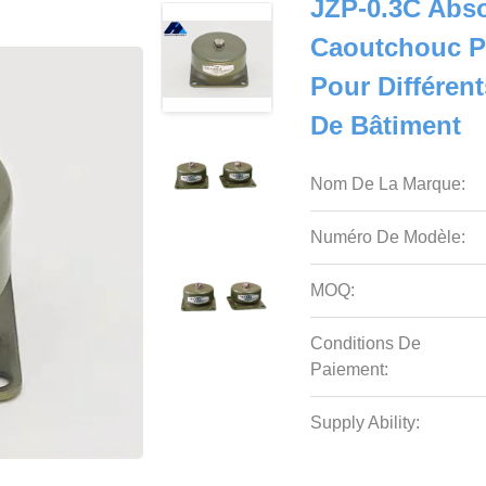
JZP-0.3C Abs
Caoutchouc Pe
Pour Différen
De Bâtiment
Nom De La Marque:
Numéro De Modèle:
MOQ:
Conditions De
Paiement:
Supply Ability: