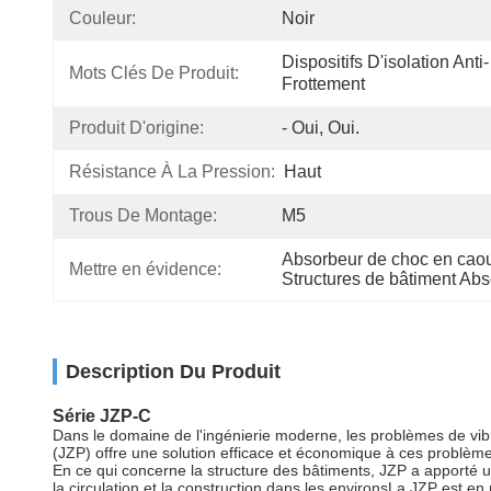
Couleur:
Noir
Dispositifs D'isolation Anti-
Mots Clés De Produit:
Frottement
Produit D'origine:
- Oui, Oui.
Résistance À La Pression:
Haut
Trous De Montage:
M5
Absorbeur de choc en caou
Mettre en évidence:
Structures de bâtiment Ab
Description Du Produit
Série JZP-C
Dans le domaine de l'ingénierie moderne, les problèmes de vibr
(JZP) offre une solution efficace et économique à ces problème
En ce qui concerne la structure des bâtiments, JZP a apporté un
la circulation et la construction dans les environsLa JZP est en