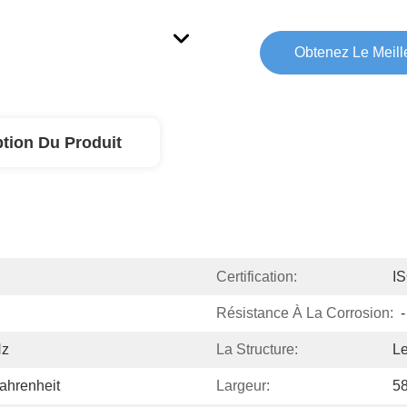
Obtenez Le Meille
ption Du Produit
Certification:
I
Résistance À La Corrosion:
-
Hz
La Structure:
Le
ahrenheit
Largeur:
5