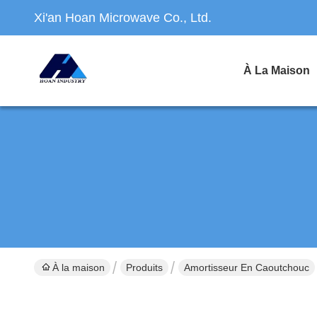
Xi'an Hoan Microwave Co., Ltd.
À La Maison
À la maison
Produits
Amortisseur En Caoutchouc