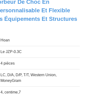
orbeur De Choc En
rsonnalisable Et Flexible
ts Équipements Et Structures
Hoan
Le JZP-0.3C
4 pièces
LC, D/A, D/P, T/T, Western Union,
MoneyGram
4, centime,7