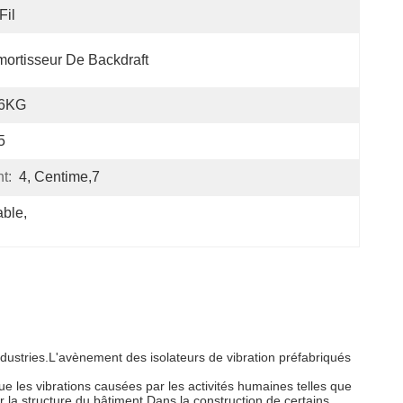
Fil
ortisseur De Backdraft
,6KG
5
t:
4, Centime,7
able
, 
dustries.L'avènement des isolateurs de vibration préfabriqués
ue les vibrations causées par les activités humaines telles que
r la structure du bâtiment.Dans la construction de certains