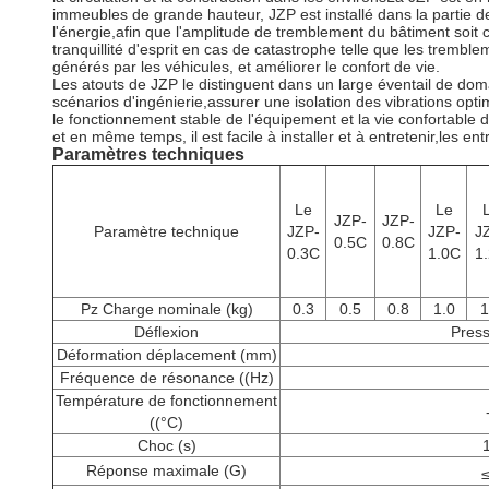
immeubles de grande hauteur, JZP est installé dans la partie de
l'énergie,afin que l'amplitude de tremblement du bâtiment soi
tranquillité d'esprit en cas de catastrophe telle que les trembl
générés par les véhicules, et améliorer le confort de vie.
Les atouts de JZP le distinguent dans un large éventail de domai
scénarios d'ingénierie,assurer une isolation des vibrations optim
le fonctionnement stable de l'équipement et la vie confortable 
et en même temps, il est facile à installer et à entretenir,les 
Paramètres techniques
Le
Le
JZP-
JZP-
Paramètre technique
JZP-
JZP-
J
0.5C
0.8C
0.3C
1.0C
1
Pz Charge nominale (kg)
0.3
0.5
0.8
1.0
1
Déflexion
Press
Déformation déplacement (mm)
Fréquence de résonance ((Hz)
Température de fonctionnement
((°C)
Choc (s)
Réponse maximale (G)
≤