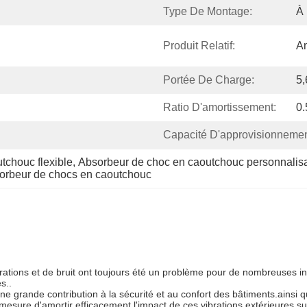
Type De Montage:
À 
Produit Relatif:
Am
Portée De Charge:
5
Ratio D'amortissement:
0.
Capacité D'approvisionnemen
tchouc flexible
, 
Absorbeur de choc en caoutchouc personnalis
sorbeur de chocs en caoutchouc
ations et de bruit ont toujours été un problème pour de nombreuses in
s..
e grande contribution à la sécurité et au confort des bâtiments.ainsi q
 mesure d'amortir efficacement l'impact de ces vibrations extérieures su