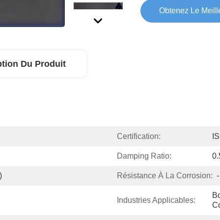
Obtenez Le Meille
ption Du Produit
Certification:
I
Damping Ratio:
0.
)
Résistance À La Corrosion:
-
Bo
Industries Applicables:
Co