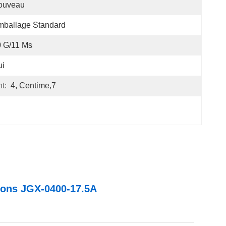
ouveau
mballage Standard
 G/11 Ms
ui
t:
4, Centime,7
ations JGX-0400-17.5A