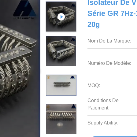
Isolateur De V
Série GR 7Hz
20g
Nom De La Marque:
Numéro De Modèle:
MOQ:
Conditions De
Paiement:
Supply Ability: