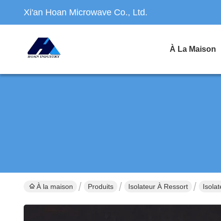
Xi'an Hoan Microwave Co., Ltd.
À La Maison
À la maison
Produits
Isolateur À Ressort
Isola