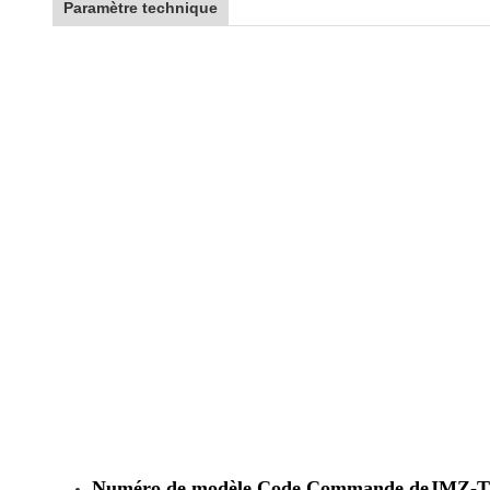
Paramètre technique
Numéro de modèle Code Commande de
JMZ-T