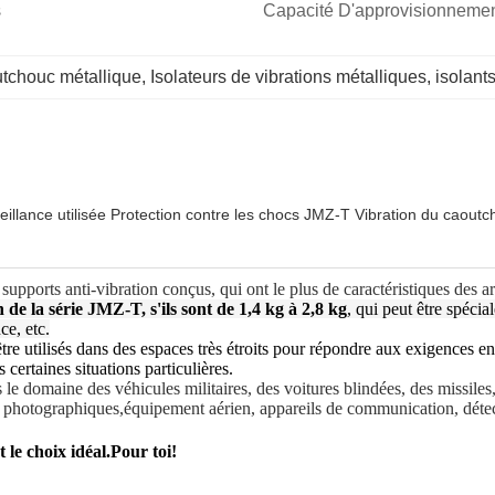
 
Capacité D'approvisionnemen
outchouc métallique
, 
Isolateurs de vibrations métalliques
, 
isolant
eillance utilisée Protection contre les chocs JMZ-T Vibration du caoutc
upports anti-vibration conçus, qui ont le plus de caractéristiques des ar
 de la série JMZ-T, s'ils sont de 1,4 kg à 2,8 kg
, qui peut être spéci
ce, etc.
être utilisés dans des espaces très étroits pour répondre aux exigence
 certaines situations particulières.
le domaine des véhicules militaires, des voitures blindées, des missiles, 
ts photographiques,équipement aérien, appareils de communication, détec
 le choix idéal.
Pour toi!