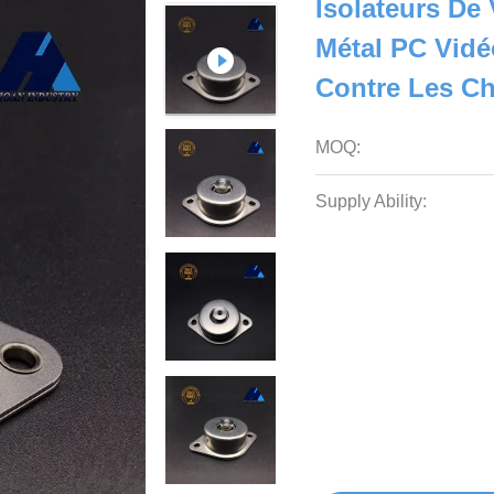
Isolateurs De
Métal PC Vidé
Contre Les C
MOQ:
Supply Ability: