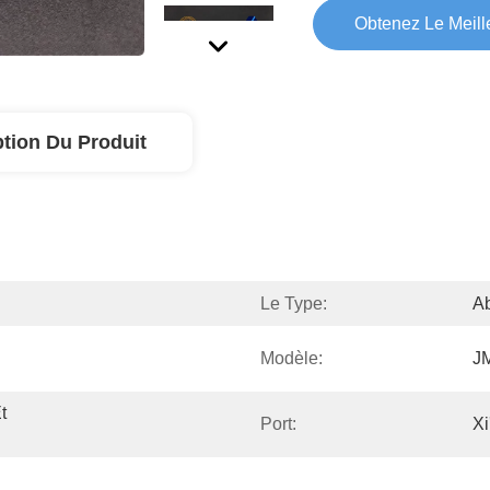
Obtenez Le Meille
ption Du Produit
Le Type:
A
Modèle:
J
 
Port:
Xi