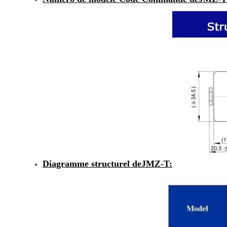
Diagramme structurel de
JMZ-T
: