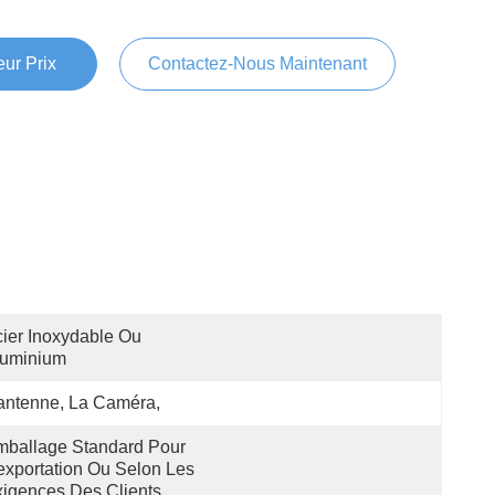
ur Prix
Contactez-Nous Maintenant
ier Inoxydable Ou 
luminium
antenne, La Caméra,
ballage Standard Pour 
exportation Ou Selon Les 
igences Des Clients.