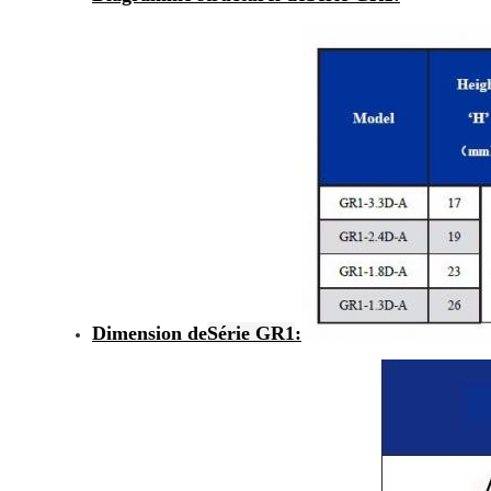
Dimension de
Série GR1
: