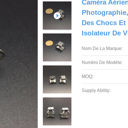
Caméra Aérie
Photographie,
Des Chocs Et 
Isolateur De V
Nom De La Marque:
Numéro De Modèle:
MOQ:
Supply Ability: