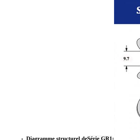
Diagramme structurel de
Série GR1
: