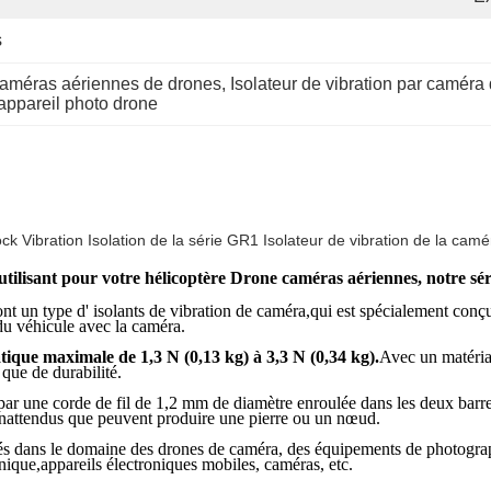
s
 caméras aériennes de drones
, 
Isolateur de vibration par caméra
 appareil photo drone
Vibration Isolation de la série GR1 Isolateur de vibration de la camé
ilisant pour votre hélicoptère Drone caméras aériennes
, notre sé
ont un type d' isolants de vibration de caméra,qui est spécialement conç
du véhicule avec la caméra.
atique maximale de 1,3 N (0,13 kg) à 3,3 N (0,34 kg).
Avec un matériau
 que de durabilité.
par une corde de fil de 1,2 mm de diamètre enroulée dans les deux barres
 inattendus que peuvent produire une pierre ou un nœud.
lisés dans le domaine des drones de caméra, des équipements de photogr
nique,appareils électroniques mobiles, caméras, etc.