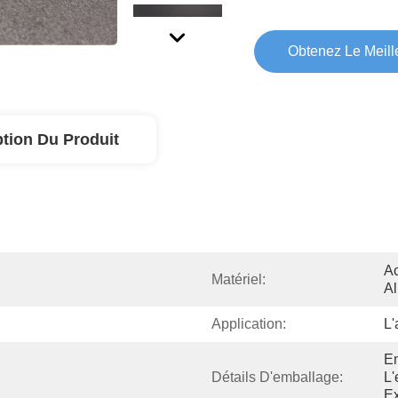
Obtenez Le Meille
ption Du Produit
Ac
Matériel:
A
Application:
L'
Em
Détails D'emballage:
L'
Ex