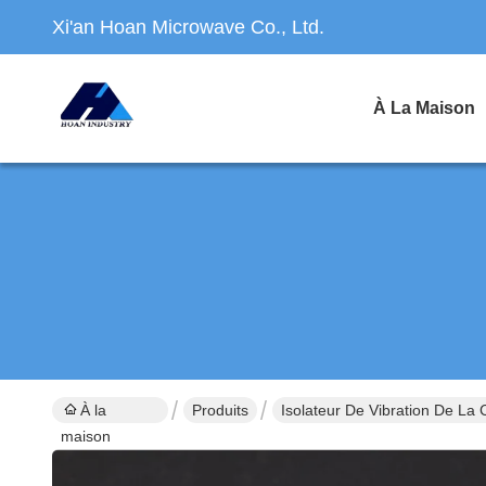
Xi'an Hoan Microwave Co., Ltd.
À La Maison
À la
Produits
Isolateur De Vibration De La
maison