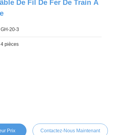
âble De Fil De Fer De Train À
e
GH-20-3
4 pièces
ur Prix
Contactez-Nous Maintenant