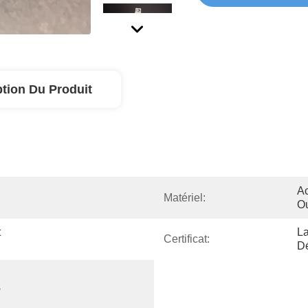
ption Du Produit
Ac
Matériel:
O
 
La
Certificat:
Dé
 