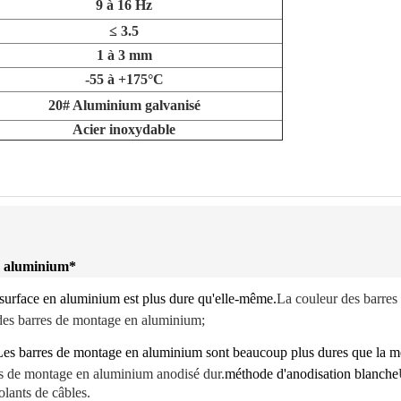
9 à 16 Hz
≤ 3.5
1 à 3 mm
-55 à +175°C
20# Aluminium galvanisé
Acier inoxydable
n aluminium
*
 surface en aluminium est plus dure qu'elle-même.
La couleur des barre
l des barres de montage en aluminium;
Les barres de montage en aluminium sont beaucoup plus dures que la m
es de montage en aluminium anodisé dur.
méthode d'anodisation blanche
solants de câbles.