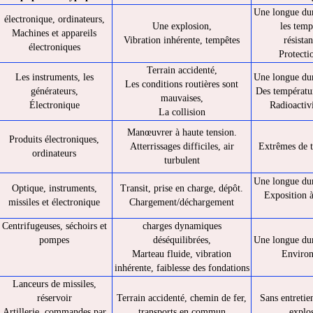
Une longue duré
électronique, ordinateurs,
Une explosion,
les temp
Machines et appareils
Vibration inhérente, tempêtes
résista
électroniques
Protecti
Terrain accidenté,
Les instruments, les
Une longue duré
Les conditions routières sont
générateurs,
Des températur
mauvaises,
Électronique
Radioactiv
La collision
Manœuvrer à haute tension.
Produits électroniques,
Atterrissages difficiles, air
Extrêmes de t
ordinateurs
turbulent
Une longue duré
Optique, instruments,
Transit, prise en charge, dépôt.
Exposition à
missiles et électronique
Chargement/déchargement
Centrifugeuses, séchoirs et
charges dynamiques
pompes
déséquilibrées,
Une longue duré
Marteau fluide, vibration
Environ
inhérente, faiblesse des fondations
Lanceurs de missiles,
réservoir
Terrain accidenté, chemin de fer,
Sans entretie
Artillerie, commandes par
transports en commun
explo