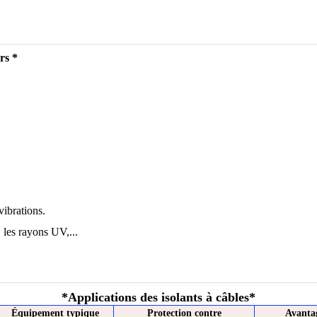
rs *
vibrations.
, les rayons UV,...
*
Applications des isolants à câbles
*
Équipement typique
Protection contre
Avantag