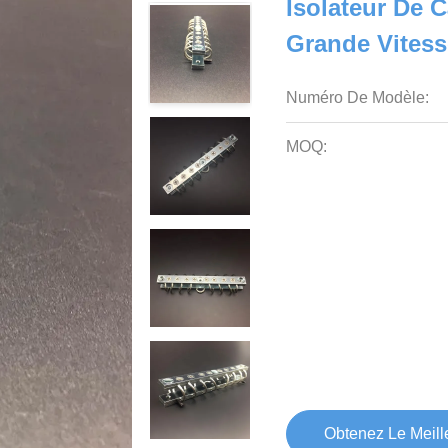
Isolateur De C
Grande Vitess
Numéro De Modèle:
MOQ:
Obtenez Le Meille