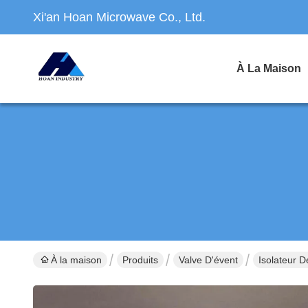
Xi'an Hoan Microwave Co., Ltd.
À La Maison
À la maison
Produits
Valve D'évent
Isolateur 