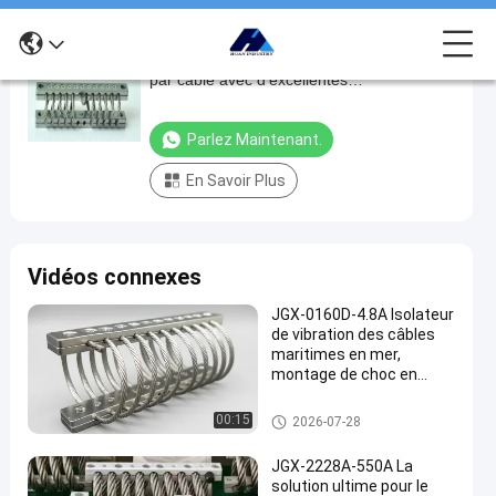
JGX-0320A-13.5A Isolateur de vibration
JGX-
par câble avec d'excellentes
0320A-
caractéristiques élastiques et
13.5A
d'amortissement
Parlez Maintenant.
Isolateur
En Savoir Plus
de
vibration
par
Vidéos connexes
câble
avec
JGX-0160D-4.8A Isolateur
de vibration des câbles
d'excellentes
maritimes en mer,
caractéristiques
montage de choc en
acier inoxydable sans
élastiques
maintenance
Amortisseur de vibration de câ
00:15
2026-07-28
et
ble métallique
d'amortissement
JGX-2228A-550A La
solution ultime pour le