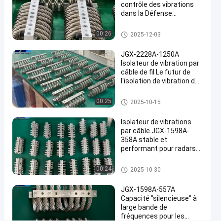
Parlez
contrôle des vibrations
Amortisseur
17
2025-
de vibration de
dans la Défense
Maintenant.
points
câble
05-28
nationale et la fabrication
Partager
de vue
métallique
industrielle de pointe
Amortisseur de vibration de câ
00:26
2025-12-03
ble métallique
#
JGX-2228A-1250A
Amortisseur
Isolateur de vibration par
de
câble de fil Le futur de
vibrations
l'isolation de vibration des
#
machines industrielles
Amortisseur de vibration de câ
Amortissement
00:25
2025-10-15
ble métallique
de l'isolateur
Isolateur de vibrations
de câbles
par câble JGX-1598A-
métalliques
358A stable et
#
performant pour radars
Amortisseur
de communication et
équipements de
Amortisseur de vibration de câ
de
00:24
2025-10-30
navigation
ble métallique
vibrations
JGX-1598A-557A
de câbles
Capacité "silencieuse" à
S
large bande de
é
fréquences pour les