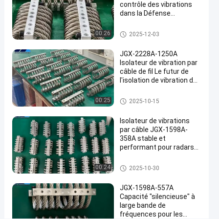
de
contrôle des vibrations
vibration
dans la Défense
nationale et la fabrication
de
industrielle de pointe
Amortisseur de vibration de câ
00:26
2025-12-03
câble
ble métallique
JGX-
JGX-2228A-1250A
Isolateur de vibration par
2228D-
câble de fil Le futur de
960B
l'isolation de vibration des
machines industrielles
ASSORBEUR
Amortisseur de vibration de câ
00:25
2025-10-15
ble métallique
DE
Isolateur de vibrations
SHOCK
par câble JGX-1598A-
DE
358A stable et
performant pour radars
PRING
de communication et
Parlez
équipements de
Amortisseur de vibration de câ
00:24
2025-10-30
Amortisseur
51
navigation
ble métallique
2025-
de vibration de
Maintenant.
points
câble
02-24
JGX-1598A-557A
Partager
de vue
métallique
Capacité "silencieuse" à
large bande de
#
fréquences pour les