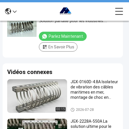
Fonction d'air de retour élevé de 216 mm
Fonction
Solution parfaite pour les industries
d'air
Isolateur de vibration de câble JGX-2228D-
de
960B ASSORBEUR DE SHOCK DE PRING
Parlez Maintenant.
retour
En Savoir Plus
élevé
de
216
Vidéos connexes
mm
Solution
JGX-0160D-4.8A Isolateur
de vibration des câbles
parfaite
maritimes en mer,
pour
montage de choc en
acier inoxydable sans
les
maintenance
Amortisseur de vibration de câ
00:15
2026-07-28
industries
ble métallique
Isolateur
JGX-2228A-550A La
solution ultime pour le