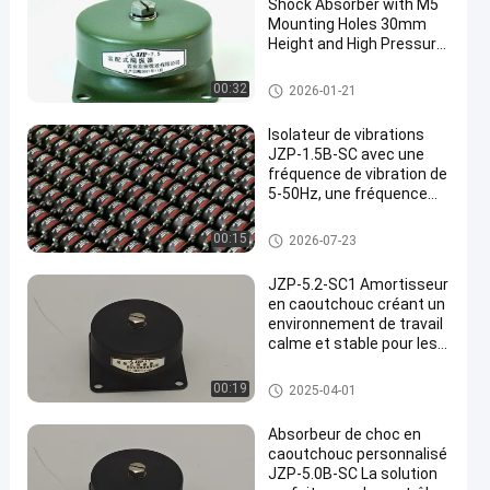
Shock Absorber with M5
Mounting Holes 30mm
Height and High Pressure
Resistance for Vibration
Isolation
amortisseur en caoutchouc
00:32
2026-01-21
Isolateur de vibrations
JZP-1.5B-SC avec une
fréquence de vibration de
5-50Hz, une fréquence
naturelle de 10 Hz et une
capacité de charge
amortisseur en caoutchouc
00:15
2026-07-23
maximale de 1,5 kg
JZP-5.2-SC1 Amortisseur
en caoutchouc créant un
environnement de travail
calme et stable pour les
instruments sensibles
amortisseur en caoutchouc
00:19
2025-04-01
Absorbeur de choc en
caoutchouc personnalisé
JZP-5.0B-SC La solution