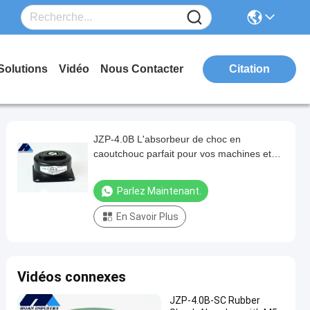
Solutions
Vidéo
Nous Contacter
Citation
JZP-4.0B L'absorbeur de choc en
caoutchouc parfait pour vos machines et
équipements
Parlez Maintenant.
En Savoir Plus
Vidéos connexes
JZP-4.0B-SC Rubber