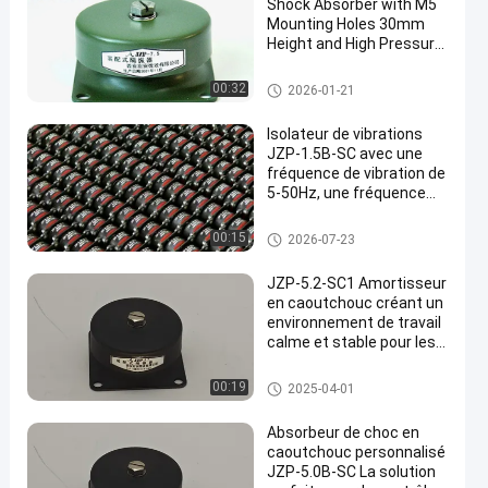
Shock Absorber with M5
Mounting Holes 30mm
Height and High Pressure
Resistance for Vibration
Isolation
amortisseur en caoutchouc
00:32
2026-01-21
Isolateur de vibrations
JZP-1.5B-SC avec une
fréquence de vibration de
5-50Hz, une fréquence
naturelle de 10 Hz et une
capacité de charge
amortisseur en caoutchouc
00:15
2026-07-23
maximale de 1,5 kg
JZP-5.2-SC1 Amortisseur
en caoutchouc créant un
environnement de travail
calme et stable pour les
instruments sensibles
amortisseur en caoutchouc
00:19
2025-04-01
Absorbeur de choc en
caoutchouc personnalisé
JZP-5.0B-SC La solution