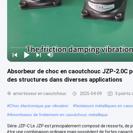
Absorbeur de choc en caoutchouc JZP-2.0C pe
des structures dans diverses applications
amortisseur en caoutchouc
2025-04-09
5 points 
#
Choc électronique par vibration
#
Isolateurs métalliques en cao
#
Amortisseur de frottement en caoutchouc métallique
Série JZP-C Le JZP est principalement composé de ressorts, de p
être une combinaison ordinaire mais possèdent de fortes capacité