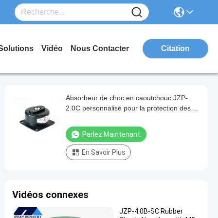
Solutions
Vidéo
Nous Contacter
Citation
Absorbeur de choc en caoutchouc JZP-
2.0C personnalisé pour la protection des
machines et des structures dans diverses
applications
Parlez Maintenant.
En Savoir Plus
Vidéos connexes
JZP-4.0B-SC Rubber