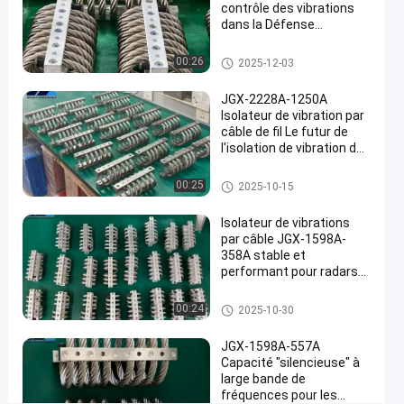
l'industrie
contrôle des vibrations
de
dans la Défense
nationale et la fabrication
l'énergie
industrielle de pointe
Amortisseur de vibration de câ
00:26
2025-12-03
ble métallique
Parlez
Amortisseur
17
2025-
JGX-2228A-1250A
de vibration de
Maintenant.
points
câble
Isolateur de vibration par
01-22
Partager
de vue
métallique
câble de fil Le futur de
l'isolation de vibration des
#
machines industrielles
Amortisseur
Amortisseur de vibration de câ
00:25
2025-10-15
ble métallique
de
vibrations
Isolateur de vibrations
#
par câble JGX-1598A-
358A stable et
Amortissement
performant pour radars
de l'isolateur
de communication et
de câbles
équipements de
Amortisseur de vibration de câ
00:24
2025-10-30
navigation
ble métallique
métalliques
#
JGX-1598A-557A
Amortisseur
Capacité "silencieuse" à
large bande de
de
fréquences pour les