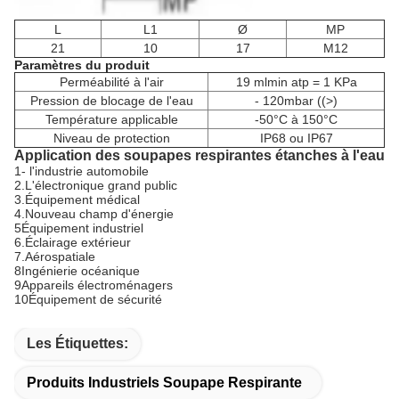
L
L1
Ø
MP
21
10
17
M12
Paramètres du produit
Perméabilité à l'air
19 mlmin atp = 1 KPa
Pression de blocage de l'eau
- 120mbar ((>)
Température applicable
-50°C à 150°C
Niveau de protection
IP68 ou IP67
Application des soupapes respirantes étanches à l'eau
1- l'industrie automobile
2.L'électronique grand public
3.Équipement médical
4.Nouveau champ d'énergie
5Équipement industriel
6.Éclairage extérieur
7.Aérospatiale
8Ingénierie océanique
9Appareils électroménagers
10Équipement de sécurité
Les Étiquettes:
Produits Industriels Soupape Respirante