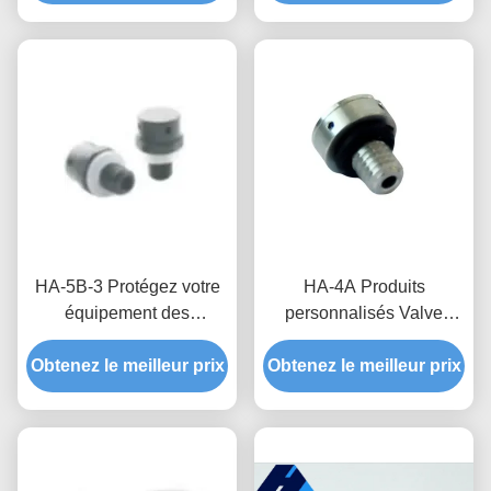
combinaison parfaite de
technologie et de
fonctionnalité
HA-5B-3 Protégez votre
HA-4A Produits
équipement des
personnalisés Valve
différences de pression et
respirante imperméable
Obtenez le meilleur prix
des environnements
Obtenez le meilleur prix
pour une protection
humides avec des
optimale de l'équipement
vannes imperméables et
et une stabilité de la
respirantes
pression atmosphérique
personnalisées