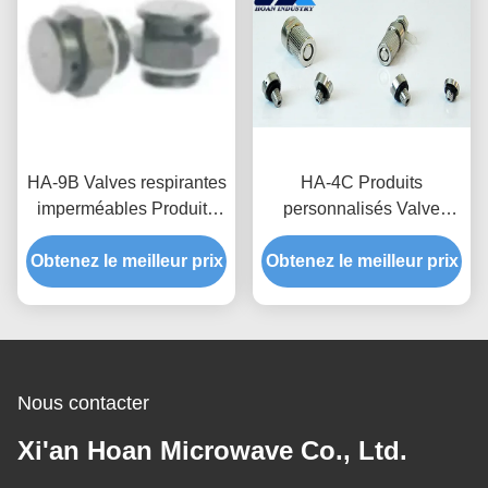
HA-9B Valves respirantes
HA-4C Produits
imperméables Produits
personnalisés Valve
personnalisés pour
imperméable et
Obtenez le meilleur prix
l'électronique grand
Obtenez le meilleur prix
respirante pour une
public et
meilleure dissipation de
l'imperméabilisation IP68
chaleur et protection des
lampes LED
Nous contacter
Xi'an Hoan Microwave Co., Ltd.