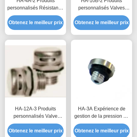
HA-4A-2 Produits
HA-10B-2 Produits
personnalisés Résistant à
personnalisés Valves
l'eau soupape respirante
respirantes imperméables
Obtenez le meilleur prix
pour boîte de distribution
Obtenez le meilleur prix
pour une fiabilité et une
étanchéité et protection
durée de vie améliorées
contre l'humidité
dans les nouveaux
systèmes énergétiques
HA-12A-3 Produits
HA-3A Expérience de
personnalisés Valve
gestion de la pression de
imperméable et
l'air inégalée avec des
Obtenez le meilleur prix
respirante La
Obtenez le meilleur prix
produits personnalisés