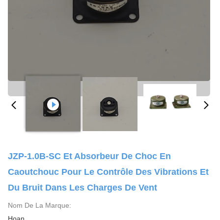
JZP-1.0B-SC Et Absorbeur De Choc En
Caoutchouc Pour Le Contrôle Des Vibrations Et
Du Bruit Dans Les Charges De Vent
Nom De La Marque:
Hoan