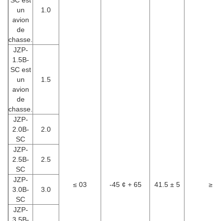
SC est
un
1.0
avion
de
chasse.
JZP-
1.5B-
SC est
un
1.5
avion
de
chasse.
JZP-
2.0B-
2.0
SC
JZP-
2.5B-
2.5
SC
JZP-
≤ 03
-45 ¢ + 65
41.5 ± 5
≥
3.0B-
3.0
SC
JZP-
3.5B-