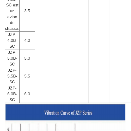
SC est
un
3.5
avion
de
chasse.
JZP-
4.0B-
4.0
SC
JZP-
5.0B-
5.0
SC
JZP-
5.5B-
5.5
SC
JZP-
6.0B-
6.0
SC