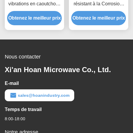
vibrations en caoutchouc
résistant à la Corrosion,
moulé avec précision,
support d'isolateur de
résistant aux UV, résistant
Obtenez le meilleur prix
vibrations en caoutchouc,
Obtenez le meilleur prix
aux intempéries, support
support d'amortisseur
d'amortisseur pour
pour un filetage de
équipement d'extérieur,
précision, JZP-5.2
JZP-5.2
Nous contacter
Xi'an Hoan Microwave Co., Ltd.
E-mail
sales@hoanindustry.com
Temps de travail
8:00-18:00
Notre adresse