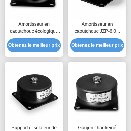
Amortisseur en
Amortisseur en
caoutchouc écologique
caoutchouc JZP-6.0 à
JZP-6.0, amortisseur
large plage de
Obtenez le meilleur prix
autolubrifié sans
Obtenez le meilleur prix
température pour le
grincement pour
filtrage des micro-
équipement industriel
vibrations et
l'amortissement pour
équipements de précision
Support d'isolateur de
Goujon chanfreiné