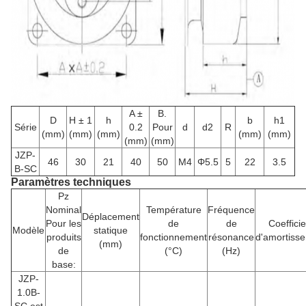
A ±
B.
D
H ± 1
h
b
h1
Série
0.2
Pour
d
d2
R
(mm)
(mm)
(mm)
(mm)
(mm)
(mm)
(mm)
JZP-
46
30
21
40
50
M4
Φ5.5
5
22
3.5
B-SC
Paramètres techniques
Pz
Nominal
Température
Fréquence
Déplacement
Pour les
de
de
Coefficie
Modèle
statique
produits
fonctionnement
résonance
d'amortiss
(mm)
de
(°C)
(Hz)
base:
JZP-
1.0B-