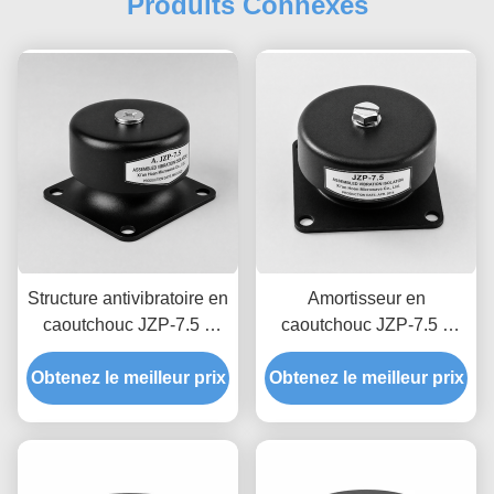
Produits Connexes
Structure antivibratoire en
Amortisseur en
caoutchouc JZP-7.5 à
caoutchouc JZP-7.5 à
verrouillage anti-
conception hygiénique et
Obtenez le meilleur prix
séparation avec
lisse avec amortissement
Obtenez le meilleur prix
traçabilité de lot moulée
progressif facile à laver
permanente