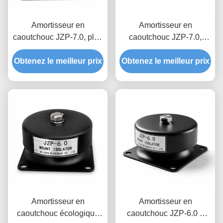
Amortisseur en
Amortisseur en
caoutchouc JZP-7.0, plus
caoutchouc JZP-7.0,
de 1000000 cycles de
ensemble à faible
Obtenez le meilleur prix
fatigue testés,
Obtenez le meilleur prix
Compression, élasticité
amortisseur de rénovation
permanente, rapport
pour équipement hérité
d'amortissement optimisé
pour les machines
lourdes
Amortisseur en
Amortisseur en
caoutchouc écologique
caoutchouc JZP-6.0 à