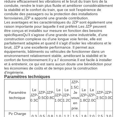
réduire efficacement les vibrations et le bruit du train lors de la
conduite, rendre le train plus fluide et améliorer considérablement
la stabilité et le confort du train, que ce soit l'expérience de
conduite des passagers ou la protection des installations
ferroviaires,JZP a apporté une grande contribution.
Les avantages et les caractéristiques du JZP sont également une
raison importante pour laquelle il est préféré.Les JZP peuvent
être conçus et installés sur mesure en fonction des besoins
spécifiquesQu'il s'agisse d'une grande usine industrielle, d'une
construction complexe ou d'une longue voie ferrée, elle est
parfaitement adaptée.et quand il s'agit d'isoler les vibrations et le
bruit, JZP a une excellente performance. Il permet aux
équipements, bâtiments ou véhicules de fonctionner dans un
environnement relativement stable, améliorant la stabilité et le
confort de fonctionnement.Il y a l' économie.Il est facile à installer
et à entretenir, ce qui est sans aucun doute une bénédiction pour
les économies de coûts et de temps pour la construction
d'ingénierie.
Paramètres techniques
JZP-
1.5C.
Le
Le
Le
Le
Le
Paramètre
JZP-
JZP-
Je
JZP-
JZP-
JZP-
JZP-
JZP-
JZP-
JZP-
technique
0.5C
0.8C
vous
2.5C
3.0C
0.3C
1.0C
1.2C
1.8C
2.0C
en
prie.
Pz Charge
0.3
0.5
0.8
1.0
1.2
1.5
1.8
2.0
2.5
3.0