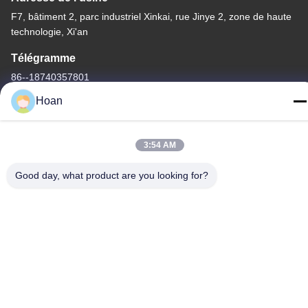
F7, bâtiment 2, parc industriel Xinkai, rue Jinye 2, zone de haute
technologie, Xi'an
Télégramme
86--18740357801
Hoan
3:54 AM
Chine Bonne qualité Amortisseur de vibration de câble métallique
Good day, what product are you looking for?
Le fournisseur. 2024-2026 Xi'an Hoan Microwave Co., Ltd. . Tous
droits réservés.
Politique de confidentialité
|
Plan du site