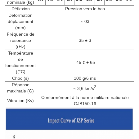
nominale (kg)
Déflexion
Pression vers le bas
Déformation
déplacement
≤ 03
(mm)
Fréquence de
résonance
35 ± 3
((Hz)
Température
de
-45 ¢ + 65
fonctionnement
((°C)
Choc (s)
100 g/6 ms
Réponse
2
≤ 3,6 km/s
maximale (G)
Conformément à la norme militaire nationale
Vibration (Kv)
GJB150-16