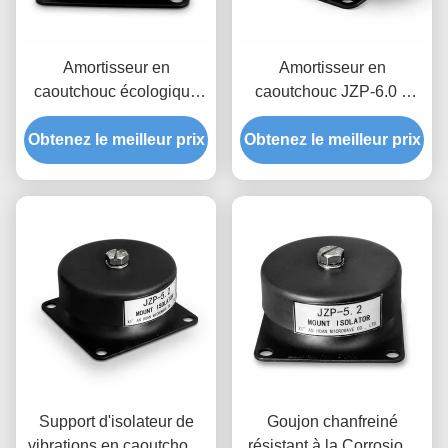
Amortisseur en
Amortisseur en
caoutchouc écologique
caoutchouc JZP-6.0 à
JZP-6.0, amortisseur
large plage de
Obtenez le meilleur prix
autolubrifié sans
Obtenez le meilleur prix
température pour le
grincement pour
filtrage des micro-
équipement industriel
vibrations et
l'amortissement pour
équipements de précision
Support d'isolateur de
Goujon chanfreiné
vibrations en caoutchouc
résistant à la Corrosion,