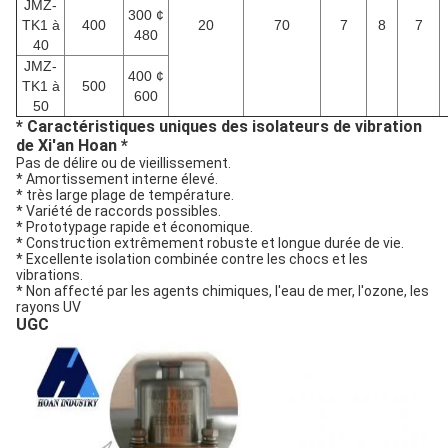
JMZ-
300 ¢
TK1 à
400
20
70
7
8
7
480
40
JMZ-
400 ¢
TK1 à
500
600
50
* Caractéristiques uniques des isolateurs de vibration
de Xi'an Hoan *
Pas de délire ou de vieillissement.
* Amortissement interne élevé.
* très large plage de température.
* Variété de raccords possibles.
* Prototypage rapide et économique.
* Construction extrêmement robuste et longue durée de vie.
* Excellente isolation combinée contre les chocs et les
vibrations.
* Non affecté par les agents chimiques, l'eau de mer, l'ozone, les
rayons UV
UGC