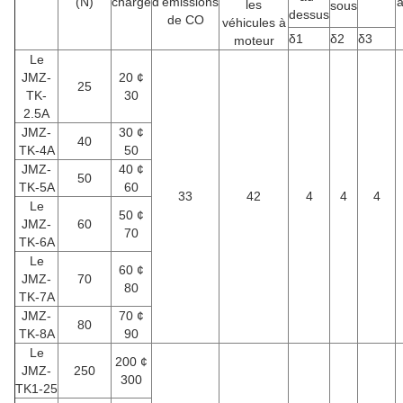
(N)
charge
d'émissions
a
les
sous
dessus
de CO
véhicules à
δ1
δ2
δ3
moteur
Le
JMZ-
20 ¢
25
TK-
30
2.5A
JMZ-
30 ¢
40
TK-4A
50
JMZ-
40 ¢
50
TK-5A
60
33
42
4
4
4
Le
50 ¢
JMZ-
60
70
TK-6A
Le
60 ¢
JMZ-
70
80
TK-7A
JMZ-
70 ¢
80
TK-8A
90
Le
200 ¢
JMZ-
250
300
TK1-25