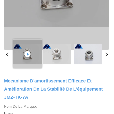
Mecanisme D'amortissement Efficace Et
Amélioration De La Stabilité De L'équipement
JMZ-TK-7A
Nom De La Marque:
Hoan