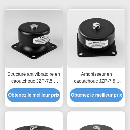
Structure antivibratoire en
Amortisseur en
caoutchouc JZP-7.5 à
caoutchouc JZP-7.5 à
verrouillage anti-
conception hygiénique et
Obtenez le meilleur prix
séparation avec
lisse avec amortissement
Obtenez le meilleur prix
traçabilité de lot moulée
progressif facile à laver
permanente