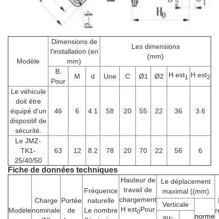
Dimensions de
Les dimensions
l'installation (en
(mm)
Modèle
mm)
B.
H est
H est
M
d
Une
C
Ø1
Ø2
1
2
Pour
Le véhicule
doit être
équipé d'un
46
6
4.1
58
20
55
22
36
3.6
dispositif de
sécurité.
Le JMZ-
TK1-
63
12
8.2
78
20
70
22
56
6
25/40/50
Fiche de données techniques
Hauteur de
Le déplacement
travail de
Fréquence
maximal ((mm)
chargement
Charge
Portée
naturelle
Verticale
H est
Pour
Modèle
nominale
de
Le nombre
r
0
norme
au-