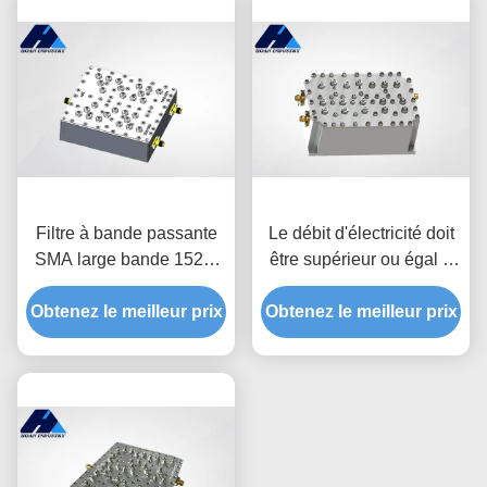
Filtre à bande passante
Le débit d'électricité doit
SMA large bande 1525-
être supérieur ou égal à
1559MHz 50W JT-
la fréquence d'électricité
Obtenez le meilleur prix
DUP1542/1642-SMA
Obtenez le meilleur prix
de l'appareil.
duplexer