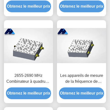
7250-8460MHz
fréquences de 5850-6725
Obtenez le meilleur prix
Quadruple Diplexer à
Obtenez le meilleur prix
MHz JT-DUP4100/6287-
fréquence Combinaison
SMA
JT-DUP7500/8150-SMA
Duplex
2655-2690 MHz
Les appareils de mesure
Combinateur à quadruple
de la fréquence de
diplexeur de fréquence
l'électricité doivent être
JT-DUP-2517/2672-SMA
Obtenez le meilleur prix
équipés d'un dispositif de
Obtenez le meilleur prix
SMA Filtre à bande
mesure de la fréquence
passante
de l'électricité.