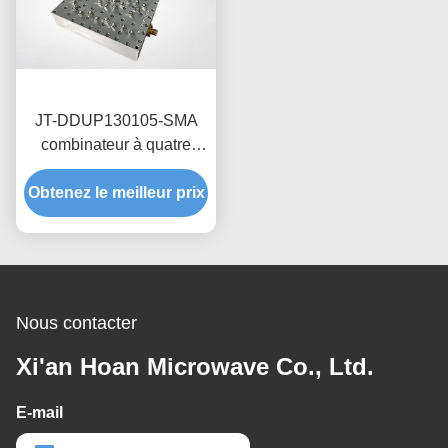
JT-DDUP130105-SMA
combinateur à quatre
ports étanche à l'eau 698-
Obtenez le meilleur prix
2700MHz quadruple
diplexateur de fréquence
Nous contacter
Xi'an Hoan Microwave Co., Ltd.
E-mail