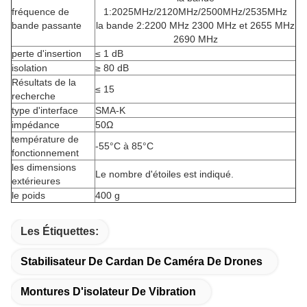
fréquence de
1:2025MHz/2120MHz/2500MHz/2535MHz
bande passante
la bande 2:2200 MHz 2300 MHz et 2655 MHz
2690 MHz
perte d'insertion
≤ 1 dB
isolation
≥ 80 dB
Résultats de la
≤ 15
recherche
type d'interface
SMA-K
impédance
50Ω
température de
-55°C à 85°C
fonctionnement
les dimensions
Le nombre d'étoiles est indiqué.
extérieures
le poids
400 g
Les Étiquettes:
Stabilisateur De Cardan De Caméra De Drones
Montures D'isolateur De Vibration