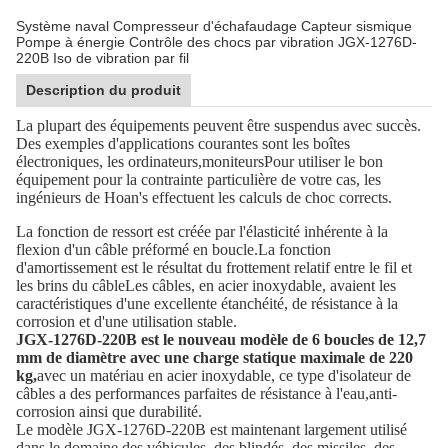
Système naval Compresseur d'échafaudage Capteur sismique
Pompe à énergie Contrôle des chocs par vibration JGX-1276D-
220B Iso de vibration par fil
Description du produit
La plupart des équipements peuvent être suspendus avec succès.
Des exemples d'applications courantes sont les boîtes
électroniques, les ordinateurs,moniteursPour utiliser le bon
équipement pour la contrainte particulière de votre cas, les
ingénieurs de Hoan's effectuent les calculs de choc corrects.
La fonction de ressort est créée par l'élasticité inhérente à la
flexion d'un câble préformé en boucle.La fonction
d'amortissement est le résultat du frottement relatif entre le fil et
les brins du câbleLes câbles, en acier inoxydable, avaient les
caractéristiques d'une excellente étanchéité, de résistance à la
corrosion et d'une utilisation stable.
JGX-1276D-220B est le nouveau modèle de 6 boucles de 12,7
mm de diamètre avec une charge statique maximale de 220
kg,
avec un matériau en acier inoxydable, ce type d'isolateur de
câbles a des performances parfaites de résistance à l'eau,anti-
corrosion ainsi que durabilité.
Le modèle JGX-1276D-220B est maintenant largement utilisé
dans le domaine des véhicules, des blindés, des missiles, des