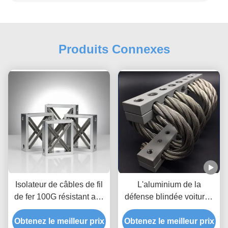
Produits Connexes
Isolateur de câbles de fil
L'aluminium de la
de fer 100G résistant aux
défense blindée voitures
chocs avec construction
lanceur moteur Stand
en acier inoxydable ou en
Obtenez le meilleur prix
Obtenez le meilleur prix
énergie choc Vibration