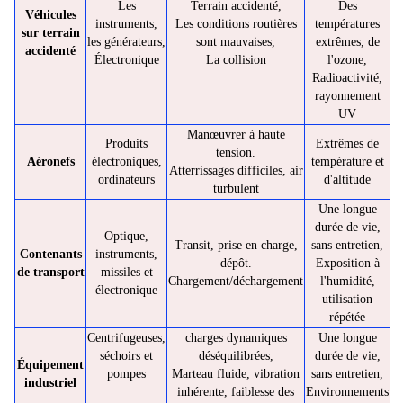
Les
Terrain accidenté,
Des
Véhicules
instruments,
Les conditions routières
températures
sur terrain
les générateurs,
sont mauvaises,
extrêmes, de
accidenté
Électronique
La collision
l'ozone,
Radioactivité,
rayonnement
UV
Manœuvrer à haute
Produits
Extrêmes de
tension.
Aéronefs
électroniques,
température et
Atterrissages difficiles, air
ordinateurs
d'altitude
turbulent
Une longue
durée de vie,
Optique,
Transit, prise en charge,
sans entretien,
Contenants
instruments,
dépôt.
Exposition à
de transport
missiles et
Chargement/déchargement
l'humidité,
électronique
utilisation
répétée
Centrifugeuses,
charges dynamiques
Une longue
séchoirs et
déséquilibrées,
durée de vie,
Équipement
pompes
Marteau fluide, vibration
sans entretien,
industriel
inhérente, faiblesse des
Environnements