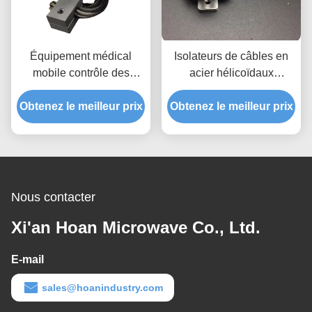
Équipement médical
Isolateurs de câbles en
mobile contrôle des
acier hélicoïdaux
chocs par amortisseur de
machine à câbles
Obtenez le meilleur prix
vibrations à câbles
Obtenez le meilleur prix
compresseur
transformateur générateur
de moteur de chemin de
fer
Nous contacter
Xi'an Hoan Microwave Co., Ltd.
E-mail
sales@hoanindustry.com