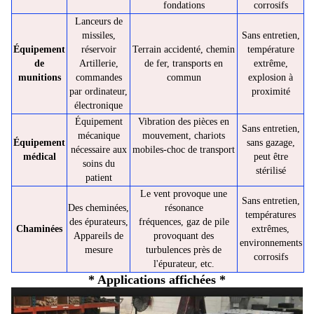
fondations
corrosifs
Lanceurs de
missiles,
Sans entretien,
Équipement
réservoir
Terrain accidenté, chemin
température
de
Artillerie,
de fer, transports en
extrême,
munitions
commandes
commun
explosion à
par ordinateur,
proximité
électronique
Équipement
Vibration des pièces en
Sans entretien,
mécanique
mouvement, chariots
Équipement
sans gazage,
nécessaire aux
mobiles-choc de transport
médical
peut être
soins du
stérilisé
patient
Le vent provoque une
Sans entretien,
Des cheminées,
résonance
températures
des épurateurs,
fréquences, gaz de pile
Chaminées
extrêmes,
Appareils de
provoquant des
environnements
mesure
turbulences près de
corrosifs
l'épurateur, etc.
* Applications affichées *